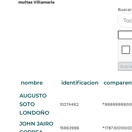
multas Villamaria
Buscar
To
nombre
identificacion
comparen
AUGUSTO
SOTO
10274462
*9999999900
LONDOÑO
JOHN JAIRO
15962996
*17873001000