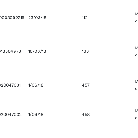
M
0003092215
23/03/18
112
d
M
018564973
16/06/18
168
d
M
020047031
1/06/18
457
d
M
020047032
1/06/18
458
d