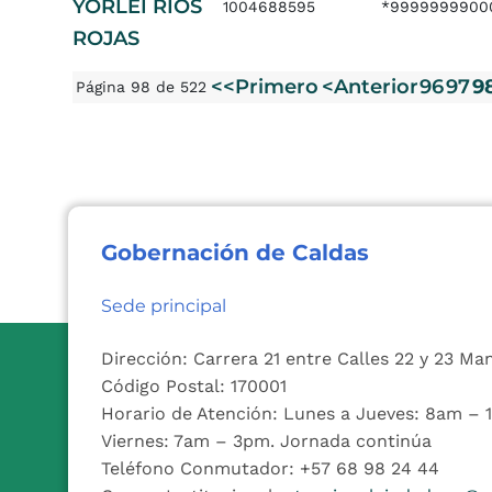
YORLEI RIOS
1004688595
*9999999900
ROJAS
<<Primero
<Anterior
96
97
9
Página 98 de 522
Gobernación de Caldas
Sede principal
Dirección: Carrera 21 entre Calles 22 y 23 Ma
Código Postal: 170001
Horario de Atención: Lunes a Jueves: 8am –
Viernes: 7am – 3pm. Jornada continúa
Teléfono Conmutador: +57 68 98 24 44