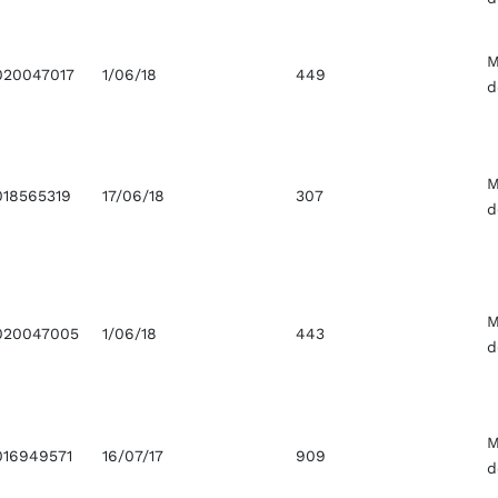
M
020047017
1/06/18
449
d
M
018565319
17/06/18
307
d
M
020047005
1/06/18
443
d
M
016949571
16/07/17
909
d