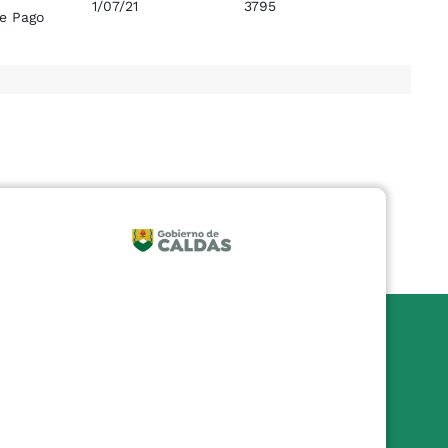
1/07/21
3795
e Pago