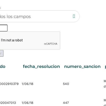
:
dos los campos
do
fecha_resolucion
numero_sancion
M
0002910379
1/06/18
540
d
M
020047013
1/06/18
447
d