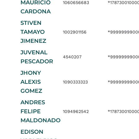
MAURICIO
1060656683
*17873001000
CARDONA
STIVEN
TAMAYO
1002901156
*9999999900
JIMENEZ
JUVENAL
4540207
*9999999900
PESCADOR
JHONY
ALEXIS
1090333323
*9999999900
GOMEZ
ANDRES
FELIPE
1094962542
*17873001000
MALDONADO
EDISON