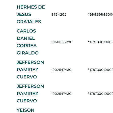
HERMES DE
JESUS
9764202
*9999999900
GRAJALES
CARLOS
DANIEL
1060656280
*17873001000
CORREA
GIRALDO
JEFFERSON
RAMIREZ
1002547430
*17873001000
CUERVO
JEFFERSON
RAMIREZ
1002547430
*17873001000
CUERVO
YEISON