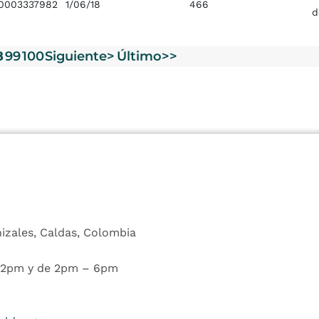
0003337982
1/06/18
466
d
8
99
100
Siguiente>
Último>>
nizales, Caldas, Colombia
 12pm y de 2pm – 6pm