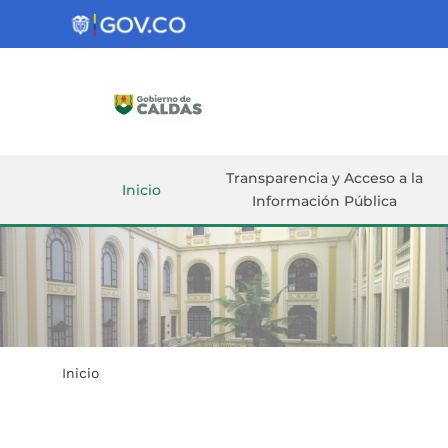
Gobernación
de
Caldas
Ir al Contenido Principal
ar
Transparencia y Acceso a la
Inicio
Información Pública
Inicio