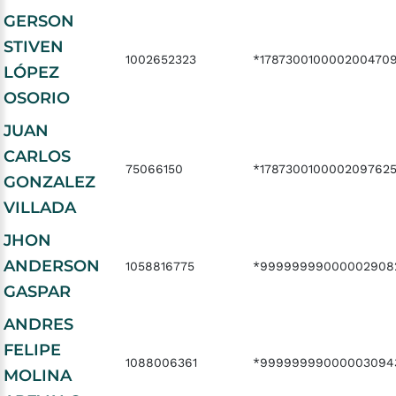
GERSON
STIVEN
1002652323
*178730010000200470
LÓPEZ
OSORIO
JUAN
CARLOS
75066150
*178730010000209762
GONZALEZ
VILLADA
JHON
ANDERSON
1058816775
*99999999000002908
GASPAR
ANDRES
FELIPE
1088006361
*99999999000003094
MOLINA