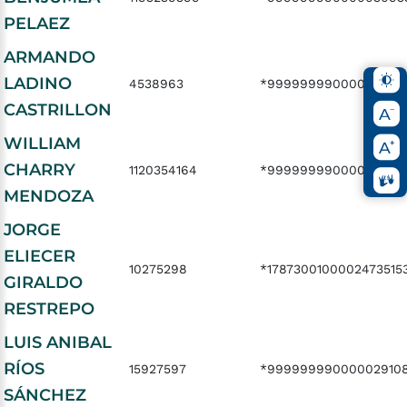
PELAEZ
ARMANDO
LADINO
4538963
*99999999000002910
CASTRILLON
WILLIAM
CHARRY
1120354164
*99999999000003092
MENDOZA
JORGE
ELIECER
10275298
*1787300100002473515
GIRALDO
RESTREPO
LUIS ANIBAL
RÍOS
15927597
*99999999000002910
SÁNCHEZ