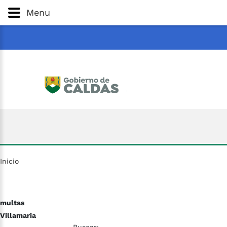
Gobernación
de
Caldas
Ir al Contenido Principal
Menu
ar
Inicio
multas
Villamaria