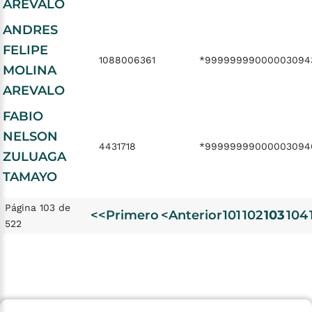
AREVALO
ANDRES
FELIPE
1088006361
*99999999000003094
MOLINA
AREVALO
FABIO
NELSON
4431718
*99999999000003094
ZULUAGA
TAMAYO
Página 103 de
<<Primero
<Anterior
101
102
103
104
522