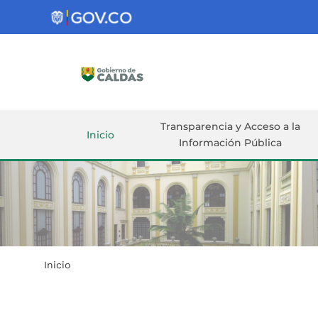
Gobernación
de
Caldas
Ir al Contenido Principal
ar
Transparencia y Acceso a la
Inicio
Información Pública
Inicio