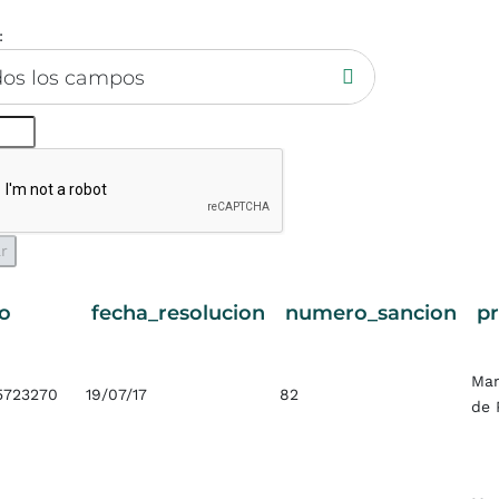
:
dos los campos
o
fecha_resolucion
numero_sancion
p
Ma
5723270
19/07/17
82
de 