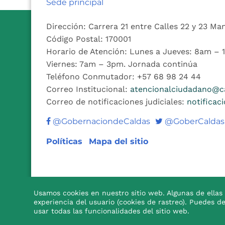
Sede principal
Dirección: Carrera 21 entre Calles 22 y 23 Ma
Código Postal: 170001
Horario de Atención: Lunes a Jueves: 8am –
Viernes: 7am – 3pm. Jornada continúa
Teléfono Conmutador: +57 68 98 24 44
Correo Institucional:
atencionalciudadano@ca
Correo de notificaciones judiciales:
notificac
Twitter
@GobernaciondeCaldas
@GoberCaldas
Políticas
Mapa del sitio
Usamos cookies en nuestro sitio web. Algunas de ellas 
experiencia del usuario (cookies de rastreo). Puedes d

usar todas las funcionalidades del sitio web.