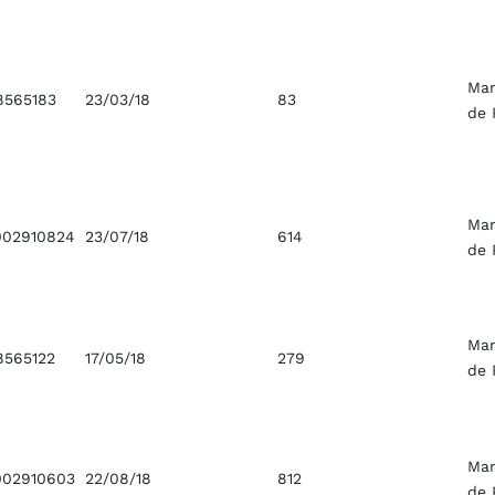
Ma
8565183
23/03/18
83
de 
Ma
02910824
23/07/18
614
de 
Ma
8565122
17/05/18
279
de 
Ma
02910603
22/08/18
812
de 