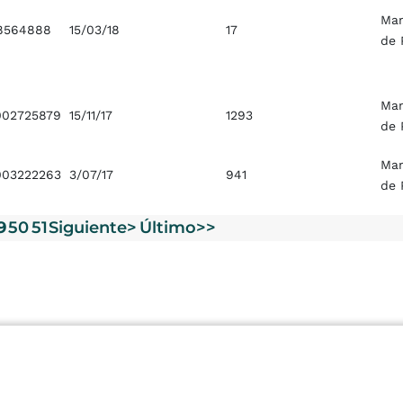
Ma
8564888
15/03/18
17
de 
Ma
02725879
15/11/17
1293
de 
Ma
03222263
3/07/17
941
de 
9
50
51
Siguiente>
Último>>