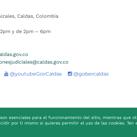
nizales, Caldas, Colombia
 12pm y de 2pm – 6pm
ldas.gov.co
ionesjudiciales@caldas.gov.co
Youtube
@youtubeGovCaldas
@gobercaldas
son esenciales para el funcionamiento del sitio, mientras que ot
ecidir por ti mismo si quieres permitir el uso de las cookies. T