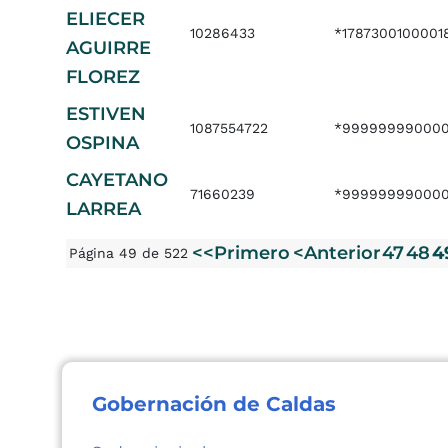
ELIECER
10286433
*1787300100001
AGUIRRE
FLOREZ
ESTIVEN
1087554722
*999999990000
OSPINA
CAYETANO
71660239
*999999990000
LARREA
<<Primero
<Anterior
47
48
4
Página 49 de 522
Gobernación de Caldas