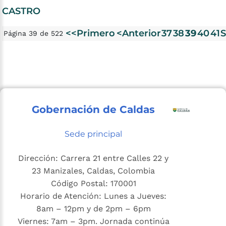
CASTRO
<<Primero
<Anterior
37
38
39
40
41
S
Página 39 de 522
Gobernación de Caldas
Sede principal
Dirección: Carrera 21 entre Calles 22 y
23 Manizales, Caldas, Colombia
Código Postal: 170001
Horario de Atención: Lunes a Jueves:
8am – 12pm y de 2pm – 6pm
Viernes: 7am – 3pm. Jornada continúa