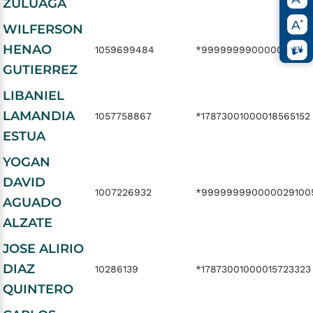
ZULUAGA
WILFERSON
HENAO
1059699484
*99999999000002909
GUTIERREZ
LIBANIEL
LAMANDIA
1057758867
*17873001000018565152
ESTUA
YOGAN
DAVID
1007226932
*999999990000029100
AGUADO
ALZATE
JOSE ALIRIO
DIAZ
10286139
*17873001000015723323
QUINTERO