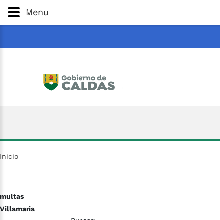
Gobernación
de
Caldas
Ir al Contenido Principal
Menu
ar
Inicio
multas
Villamaria