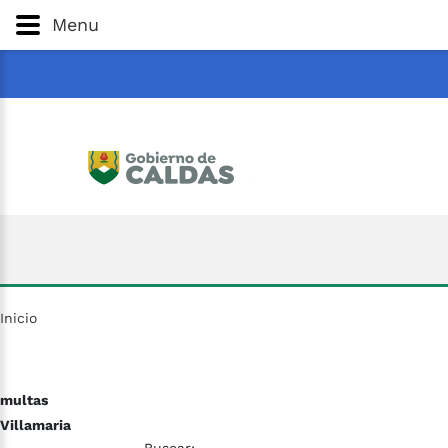
Gobernación
de
Caldas
Ir al Contenido Principal
Menu
ar
Inicio
multas
Villamaria