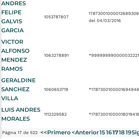
ANDRES
FELIPE
17873001000012689306
1053787807
GALVIS
del 04/03/2016
GARCIA
VICTOR
ALFONSO
1063278891
*99999999000003222
MENDEZ
RAMOS
GERALDINE
SANCHEZ
1060653719
*1787300100001694946
VILLA
LUIS ANDRES
1112329582
*1787300100001801941
MORALES
<<Primero
<Anterior
15
16
17
18
19
Si
Página 17 de 522