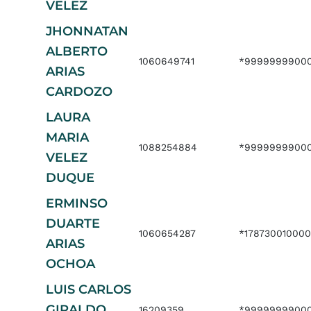
VELEZ
JHONNATAN
ALBERTO
1060649741
*9999999900
ARIAS
CARDOZO
LAURA
MARIA
1088254884
*9999999900
VELEZ
DUQUE
ERMINSO
DUARTE
1060654287
*17873001000
ARIAS
OCHOA
LUIS CARLOS
GIRALDO
16209359
*9999999900