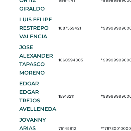
ORTIZ
9994741
*99999999000
GIRALDO
LUIS FELIPE
RESTREPO
1087559421
*99999999000
VALENCIA
JOSE
ALEXANDER
1060594805
*99999999000
TAPASCO
MORENO
EDGAR
EDGAR
15916211
*99999999000
TREJOS
AVELLENEDA
JOVANNY
ARIAS
75145912
*178730010000