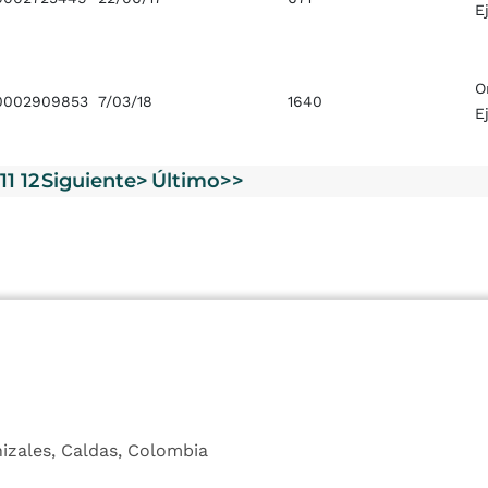
E
O
0002909853
7/03/18
1640
E
11
12
Siguiente>
Último>>
nizales, Caldas, Colombia