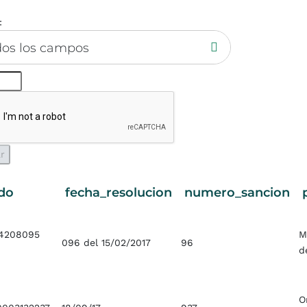
:
dos los campos
do
fecha_resolucion
numero_sancion
14208095
M
096 del 15/02/2017
96
d
O