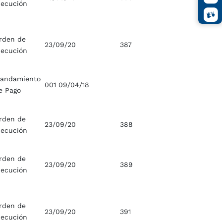
jecución
rden de
23/09/20
387
jecución
andamiento
001 09/04/18
e Pago
rden de
23/09/20
388
jecución
rden de
23/09/20
389
jecución
rden de
23/09/20
391
jecución