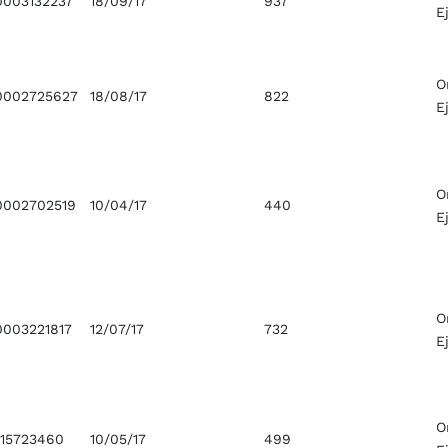
003132237
18/09/17
937
E
O
002725627
18/08/17
822
E
O
002702519
10/04/17
440
E
O
003221817
12/07/17
732
E
O
15723460
10/05/17
499