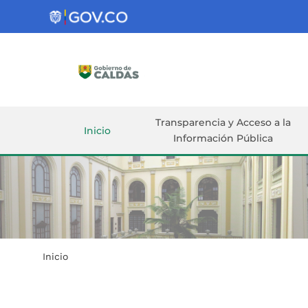
Gobernación
de
Caldas
Ir al Contenido Principal
ar
Transparencia y Acceso a la
Inicio
Información Pública
Inicio