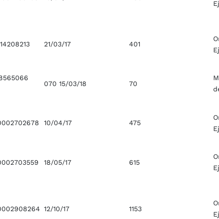
E
O
14208213
21/03/17
401
E
18565066
M
070 15/03/18
70
d
O
0002702678
10/04/17
475
E
O
0002703559
18/05/17
615
E
O
0002908264
12/10/17
1153
E