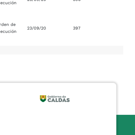
jecución
rden de
23/09/20
397
jecución