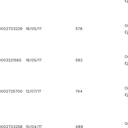
E
O
0002703229
18/05/17
578
E
O
003221565
18/05/17
592
E
O
0002725700
12/07/17
744
E
O
0002703258
10/04/17
489