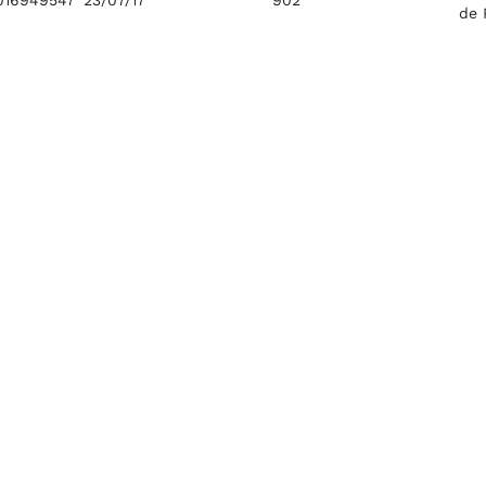
016949547
23/07/17
902
de 