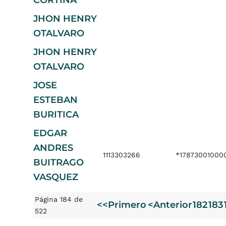
CORTINA
JHON HENRY
OTALVARO
JHON HENRY
OTALVARO
JOSE
ESTEBAN
BURITICA
EDGAR
ANDRES
1113303266
*17873001000
BUITRAGO
VASQUEZ
Página 184 de
<<Primero
<Anterior
182
183
522