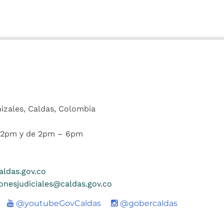
nizales, Caldas, Colombia
 12pm y de 2pm – 6pm
ldas.gov.co
ionesjudiciales@caldas.gov.co
Youtube
@youtubeGovCaldas
@gobercaldas