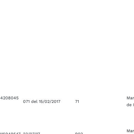
14208045
Ma
071 del 15/02/2017
71
de 
Ma