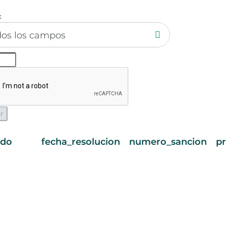
:
dos los campos
ndo
fecha_resolucion
numero_sancion
p