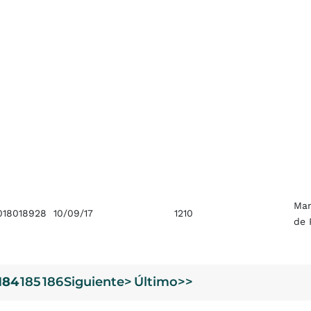
Ma
018018928
10/09/17
1210
de 
184
185
186
Siguiente>
Último>>