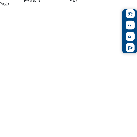
14/09/17
487
Pago