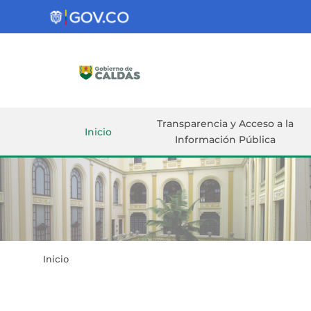
Gobernación
de
Caldas
Ir al Contenido Principal
ar
Transparencia y Acceso a la
Inicio
Información Pública
Inicio