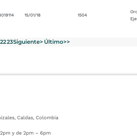
Or
8019114
15/01/18
1504
Ej
22
23
Siguiente>
Último>>
nizales, Caldas, Colombia
 12pm y de 2pm – 6pm