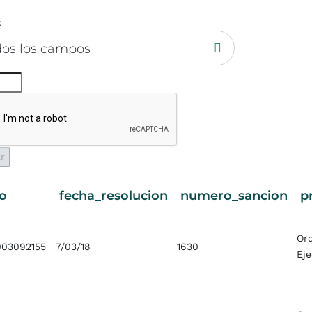
:
dos los campos
o
fecha_resolucion
numero_sancion
p
Or
03092155
7/03/18
1630
Ej