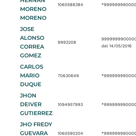
HERNAN
1060588384
*999999990000
MORENO
MORENO
JOSE
ALONSO
9999999900000
9993208
CORREA
del 14/05/2016
GOMEZ
CARLOS
MARIO
70630649
*99999999000
DUQUE
JHON
DEIVER
1094957993
*999999990000
GUTIERREZ
JHO FREDY
GUEVARA
1060590204
*99999999000