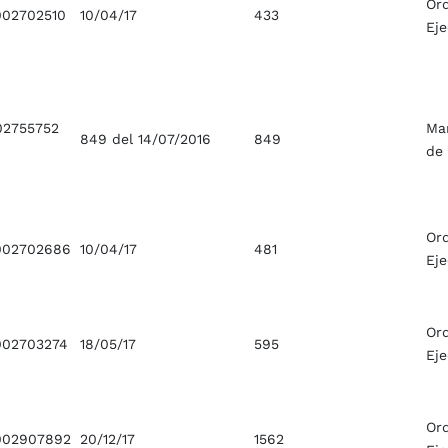
Or
02702510
10/04/17
433
Ej
2755752
Ma
849 del 14/07/2016
849
de
Or
002702686
10/04/17
481
Ej
Or
02703274
18/05/17
595
Ej
Or
002907892
20/12/17
1562