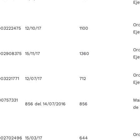
Ej
Or
03222475
12/10/17
1100
Ej
Or
02908375
15/11/17
1360
Ej
Or
03221771
12/07/17
712
Ej
0757331
Ma
856 del 14/07/2016
856
de
Or
002702496
15/03/17
644