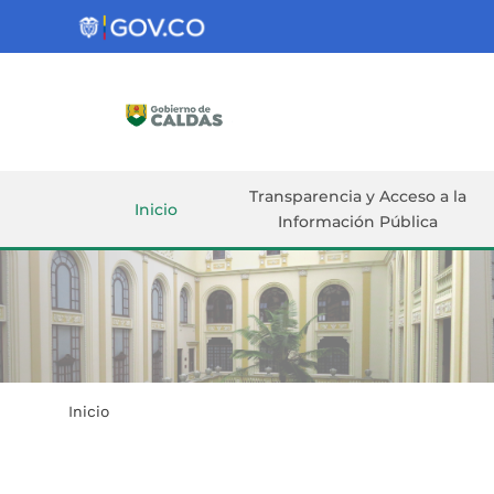
Gobernación
de
Caldas
Ir al Contenido Principal
ar
Transparencia y Acceso a la
Inicio
Información Pública
Inicio