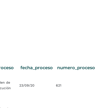
roceso
fecha_proceso
numero_proceso
den de
23/09/20
621
ecución