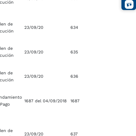
ecución
den de
23/09/20
634
ecución
den de
23/09/20
635
ecución
den de
23/09/20
636
ecución
ndamiento
1687 del 04/09/2018
1687
 Pago
den de
23/09/20
637