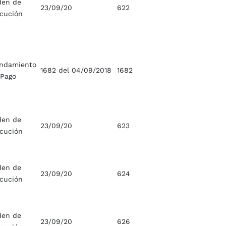
den de
23/09/20
622
ecución
ndamiento
1682 del 04/09/2018
1682
 Pago
den de
23/09/20
623
ecución
den de
23/09/20
624
ecución
den de
23/09/20
626