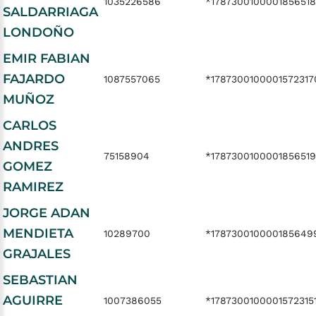
1035226586
*178730010000185651
SALDARRIAGA
LONDOÑO
EMIR FABIAN
FAJARDO
1087557065
*1787300100001572317
MUÑOZ
CARLOS
ANDRES
75158904
*178730010000185651
GOMEZ
RAMIREZ
JORGE ADAN
MENDIETA
10289700
*178730010000185649
GRAJALES
SEBASTIAN
AGUIRRE
1007386055
*1787300100001572315