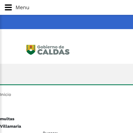
Gobernación
de
Caldas
Ir al Contenido Principal
Menu
ar
Inicio
multas
Villamaria