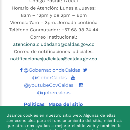
Código Postal: 170001
Horario de Atención: Lunes a Jueves:
8am – 12pm y de 2pm – 6pm
Viernes: 7am – 3pm. Jornada continúa
Teléfono Conmutador: +57 68 98 24 44
Correo Institucional:
atencionalciudadano@caldas.gov.co
Correo de notificaciones judiciales:
notificacionesjudiciales@caldas.gov.co
Twitter
@GobernaciondeCaldas
Youtube
@GoberCaldas
@youtubeGovCaldas
@gobercaldas
Políticas
Mapa del sitio
Usamos cookies en nuestro sitio web. Algunas de ellas
son esenciales para el funcionamiento del sitio, mientras
que otras nos ayudan a mejorar el sitio web y también la