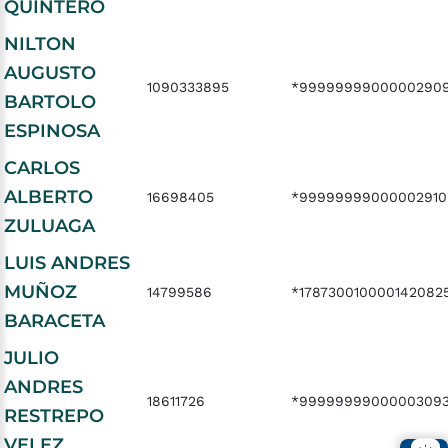
QUINTERO
NILTON
AUGUSTO
1090333895
*9999999900000290
BARTOLO
ESPINOSA
CARLOS
ALBERTO
16698405
*99999999000002910
ZULUAGA
LUIS ANDRES
MUÑOZ
14799586
*178730010000142082
BARACETA
JULIO
ANDRES
18611726
*99999999000003093
RESTREPO
VELEZ