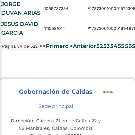
JORGE
1059787334
*178730010000157230
DUVAN ARIAS
JESUS DAVID
1110581014
*178730010000169497
GARCIA
<<Primero
<Anterior
52
53
54
55
56
S
Página 54 de 522
Gobernación de Caldas
Sede principal
Dirección: Carrera 21 entre Calles 22 y
23 Manizales, Caldas, Colombia