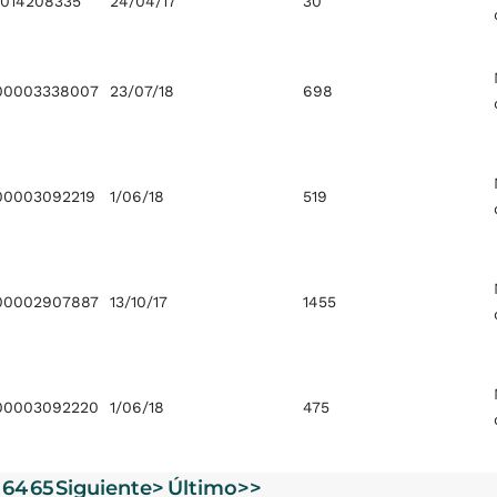
0014208335
24/04/17
30
00003338007
23/07/18
698
0003092219
1/06/18
519
00002907887
13/10/17
1455
00003092220
1/06/18
475
64
65
Siguiente>
Último>>