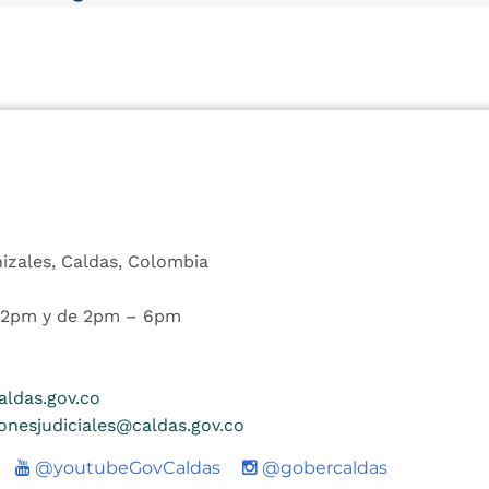
nizales, Caldas, Colombia
 12pm y de 2pm – 6pm
ldas.gov.co
ionesjudiciales@caldas.gov.co
Youtube
@youtubeGovCaldas
@gobercaldas