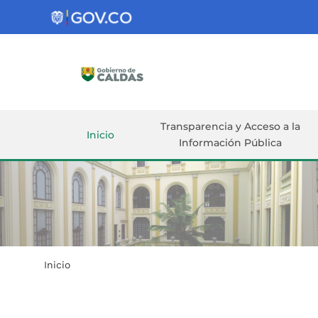
Gobernación
de
Caldas
Ir al Contenido Principal
ar
Transparencia y Acceso a la
Inicio
Información Pública
Inicio