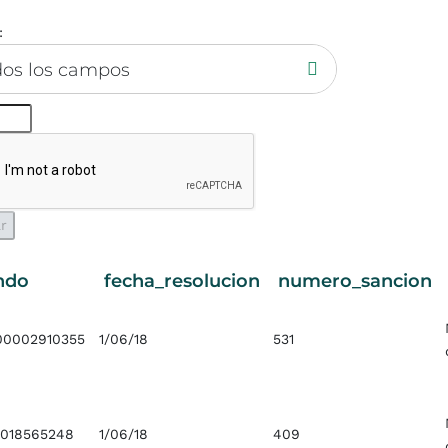
:
dos los campos
ndo
fecha_resolucion
numero_sancion
0002910355
1/06/18
531
0018565248
1/06/18
409