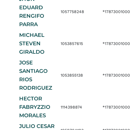
EDUARD
1057758248
*17873001000
RENGIFO
PARRA
MICHAEL
STEVEN
1053857615
*1787300100
GIRALDO
JOSE
SANTIAGO
1053855138
*1787300100
RIOS
RODRIGUEZ
HECTOR
FABRYZZIO
1114398874
*17873001000
MORALES
JULIO CESAR