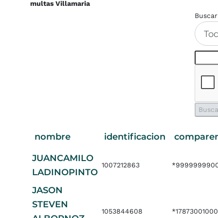
multas Villamaria
Buscar
To
nombre
identificacion
compare
JUANCAMILO
1007212863
*9999999900
LADINOPINTO
JASON
STEVEN
1053844608
*1787300100