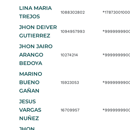
LINA MARIA
1088302802
*17873001000
TREJOS
JHON DEIVER
1094957993
*999999990
GUTIERREZ
JHON JAIRO
ARANGO
10274214
*999999990
BEDOYA
MARINO
BUENO
15923053
*999999990
GAÑAN
JESUS
VARGAS
16709957
*9999999900
NUÑEZ
JHON