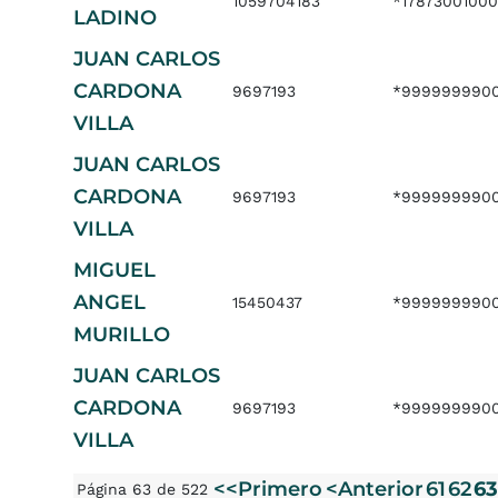
1059704183
*1787300100
LADINO
JUAN CARLOS
CARDONA
9697193
*999999990
VILLA
JUAN CARLOS
CARDONA
9697193
*9999999900
VILLA
MIGUEL
ANGEL
15450437
*999999990
MURILLO
JUAN CARLOS
CARDONA
9697193
*999999990
VILLA
<<Primero
<Anterior
61
62
63
Página 63 de 522