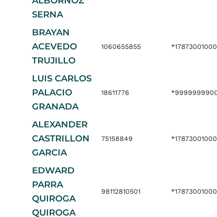
ALBORNOZ
SERNA
BRAYAN
ACEVEDO
1060655855
*1787300100
TRUJILLO
LUIS CARLOS
PALACIO
18611776
*999999990
GRANADA
ALEXANDER
CASTRILLON
75158849
*1787300100
GARCIA
EDWARD
PARRA
98112810501
*1787300100
QUIROGA
QUIROGA