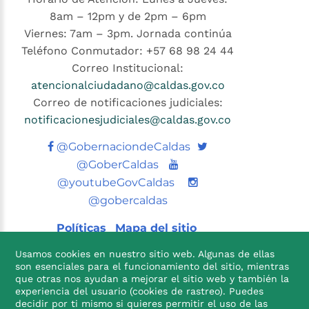
8am – 12pm y de 2pm – 6pm
Viernes: 7am – 3pm. Jornada continúa
Teléfono Conmutador: +57 68 98 24 44
Correo Institucional:
atencionalciudadano@caldas.gov.co
Correo de notificaciones judiciales:
notificacionesjudiciales@caldas.gov.co
Twitter
@GobernaciondeCaldas
Youtube
@GoberCaldas
@youtubeGovCaldas
@gobercaldas
Políticas
Mapa del sitio
Usamos cookies en nuestro sitio web. Algunas de ellas
son esenciales para el funcionamiento del sitio, mientras
que otras nos ayudan a mejorar el sitio web y también la
experiencia del usuario (cookies de rastreo). Puedes
decidir por ti mismo si quieres permitir el uso de las