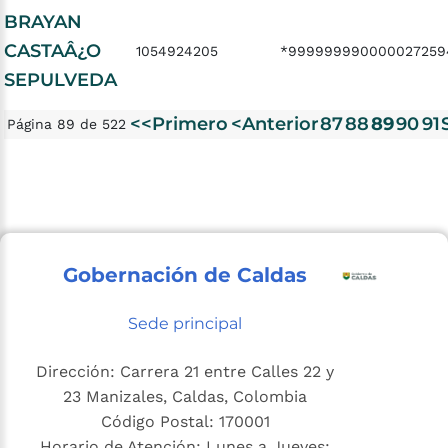
BRAYAN
CASTAÂ¿O
1054924205
*999999990000027259
SEPULVEDA
<<Primero
<Anterior
87
88
89
90
91
Página 89 de 522
Gobernación de Caldas
Sede principal
Dirección: Carrera 21 entre Calles 22 y
23 Manizales, Caldas, Colombia
Código Postal: 170001
Horario de Atención: Lunes a Jueves: