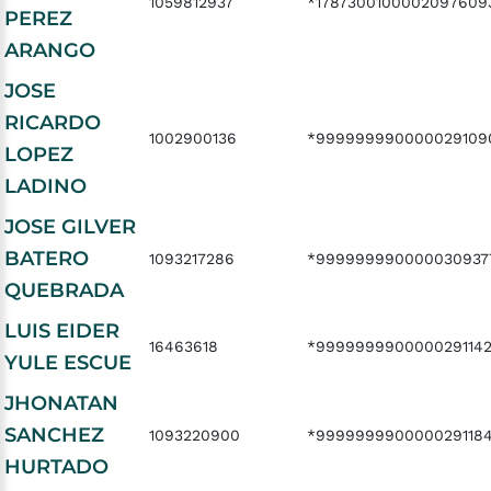
1059812937
*1787300100002097609
PEREZ
ARANGO
JOSE
RICARDO
1002900136
*999999990000029109
LOPEZ
LADINO
JOSE GILVER
BATERO
1093217286
*999999990000030937
QUEBRADA
LUIS EIDER
16463618
*999999990000029114
YULE ESCUE
JHONATAN
SANCHEZ
1093220900
*999999990000029118
HURTADO