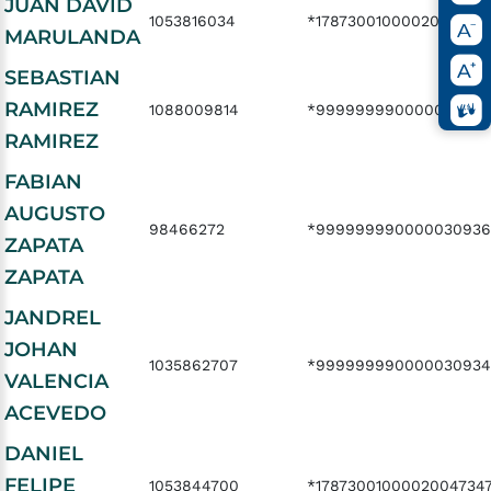
JUAN DAVID
1053816034
*1787300100002004728
MARULANDA
SEBASTIAN
RAMIREZ
1088009814
*999999990000030933
RAMIREZ
FABIAN
AUGUSTO
98466272
*999999990000030936
ZAPATA
ZAPATA
JANDREL
JOHAN
1035862707
*99999999000003093
VALENCIA
ACEVEDO
DANIEL
FELIPE
1053844700
*1787300100002004734