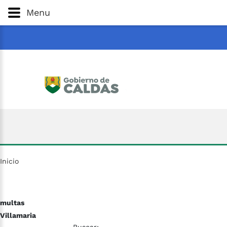
Gobernación
de
Caldas
Ir al Contenido Principal
Menu
ar
Inicio
multas
Villamaria