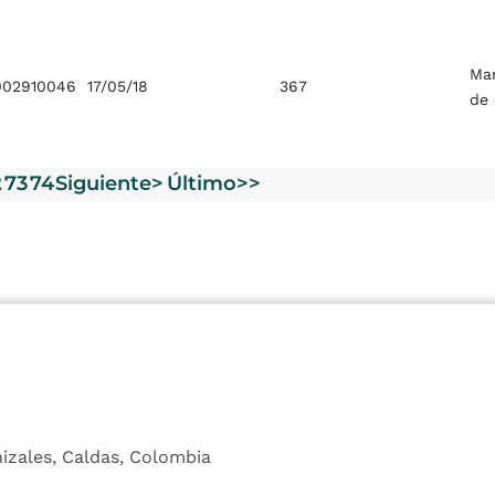
Ma
02910046
17/05/18
367
de
2
73
74
Siguiente>
Último>>
nizales, Caldas, Colombia