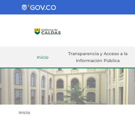
Gobernación
de
Caldas
Ir al Contenido Principal
ar
Transparencia y Acceso a la
Inicio
Información Pública
Inicio