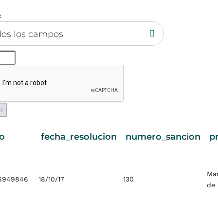
:
dos los campos
o
fecha_resolucion
numero_sancion
p
Ma
16949846
18/10/17
130
de