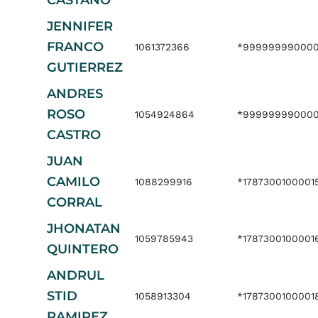
CASTAÑO
JENNIFER
FRANCO
1061372366
*99999999000
GUTIERREZ
ANDRES
ROSO
1054924864
*999999990000
CASTRO
JUAN
CAMILO
1088299916
*17873001000015
CORRAL
JHONATAN
1059785943
*178730010000
QUINTERO
ANDRUL
STID
1058913304
*1787300100001
RAMIREZ