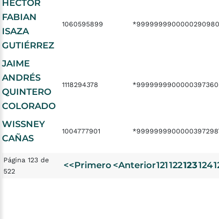
HÉCTOR
FABIAN
1060595899
*999999990000029098
ISAZA
GUTIÉRREZ
JAIME
ANDRÉS
1118294378
*9999999900000397360
QUINTERO
COLORADO
WISSNEY
1004777901
*9999999900000397298
CAÑAS
Página 123 de
<<Primero
<Anterior
121
122
123
124
1
522