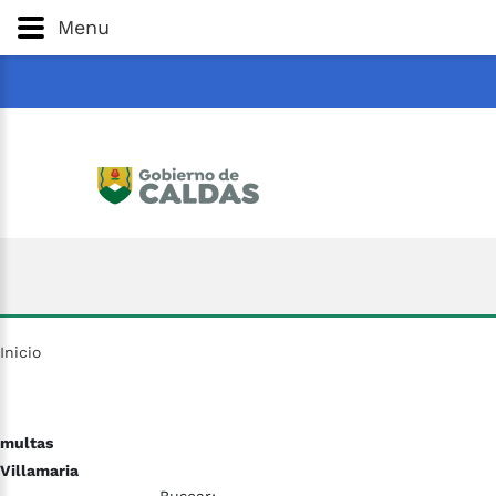
Gobernación
de
Caldas
Ir al Contenido Principal
Menu
ar
Inicio
multas
Villamaria