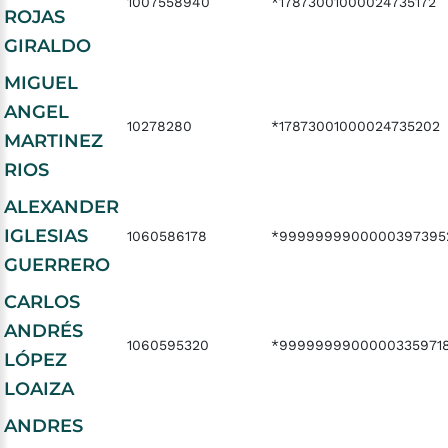
1007558940
*17873001000024735172
ROJAS
GIRALDO
MIGUEL
ANGEL
10278280
*17873001000024735202
MARTINEZ
RIOS
ALEXANDER
IGLESIAS
1060586178
*9999999900000397395
GUERRERO
CARLOS
ANDRÉS
1060595320
*9999999900000335971
LÓPEZ
LOAIZA
ANDRES