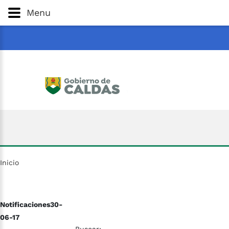
Gobernación
de
Caldas
Ir al Contenido Principal
Menu
ar
Inicio
Notificaciones30-
06-17