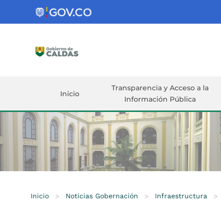
Gobernación
de
Caldas
Ir al Contenido Principal
ar
Transparencia y Acceso a la
Inicio
Información Pública
Inicio
>
Noticias Gobernación
>
Infraestructura
>