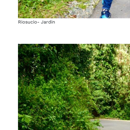
Riosucio- Jardín