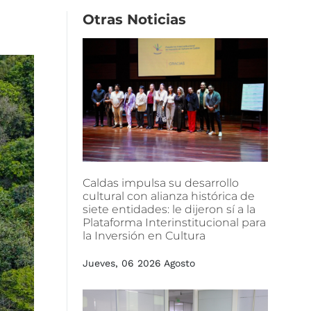
Otras
Noticias
Caldas
impulsa
su
desarrollo
cultural
con
alianza
histórica
de
siete
entidades:
le
dijeron
sí
a
la
Plataforma
Interinstitucional
para
la
Inversión
en
Cultura
Jueves, 06 2026 Agosto