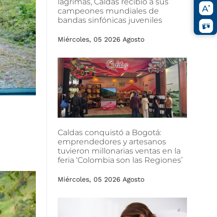
lágrimas,
Caldas
recibió
a
sus
campeones
mundiales
de
bandas
sinfónicas
juveniles
Miércoles, 05 2026 Agosto
Caldas
conquistó
a
Bogotá:
emprendedores
y
artesanos
tuvieron
millonarias
ventas
en
la
feria
‘Colombia
son
las
Regiones’
Miércoles, 05 2026 Agosto