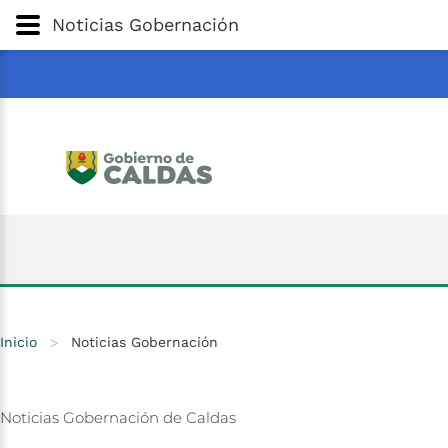
Gobernación
de
Caldas
Ir al Contenido Principal
Noticias Gobernación
ar
Inicio
>
Noticias Gobernación
Noticias
Gobernación
de
Caldas