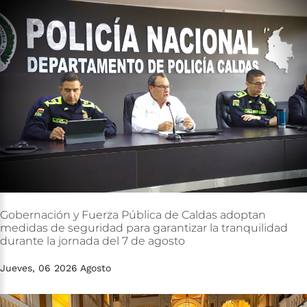
Gobernación
y
Fuerza
Pública
de
Caldas
adoptan
medidas
de
seguridad
para
garantizar
la
tranquilidad
durante
la
jornada
del
7
de
agosto
Jueves, 06 2026 Agosto