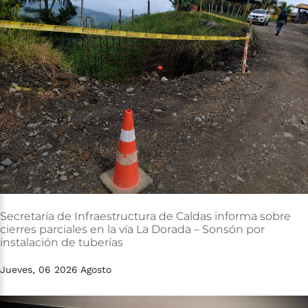
Secretaría
de
Infraestructura
de
Caldas
informa
sobre
cierres
parciales
en
la
vía
La
Dorada
–
Sonsón
por
instalación
de
tuberías
Jueves, 06 2026 Agosto