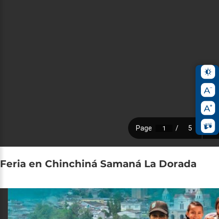
Feria
en
Chinchiná
Samaná
La
Dorada