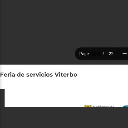
Feria
de
servicios
Viterbo