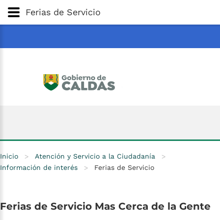
Gobernación
de
Caldas
Ir al Contenido Principal
Ferias de Servicio
ar
Inicio
>
Atención y Servicio a la Ciudadanía
>
Información de interés
>
Ferias de Servicio
Ferias
de
Servicio
Mas
Cerca
de
la
Gente