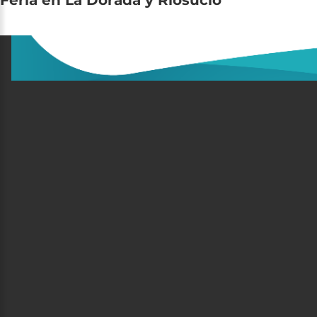
Feria
en
La
Dorada
y
Riosucio