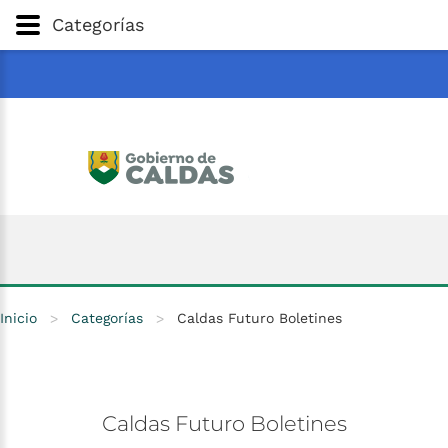
Gobernación
de
Caldas
Ir al Contenido Principal
Categorías
ar
Inicio
>
Categorías
>
Caldas Futuro Boletines
Caldas
Futuro
Boletines