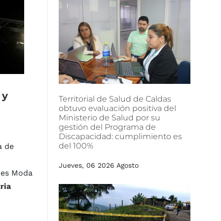
y
Territorial
de
Salud
de
Caldas
obtuvo
evaluación
positiva
del
Ministerio
de
Salud
por
su
gestión
del
Programa
de
Discapacidad:
cumplimiento
es
del
100%
a de
Jueves, 06 2026 Agosto
o es Moda
ria