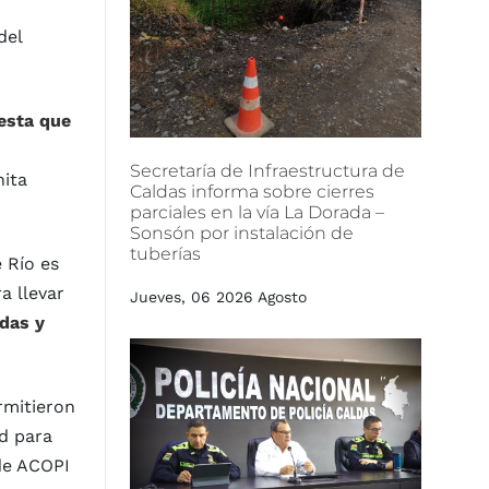
del
esta que
Secretaría
de
Infraestructura
de
nita
Caldas
informa
sobre
cierres
parciales
en
la
vía
La
Dorada
–
Sonsón
por
instalación
de
tuberías
 Río es
a llevar
Jueves, 06 2026 Agosto
adas y
rmitieron
d para
 de ACOPI