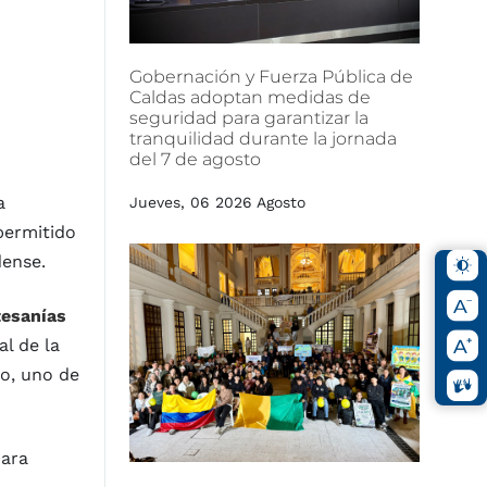
Gobernación
y
Fuerza
Pública
de
Caldas
adoptan
medidas
de
seguridad
para
garantizar
la
tranquilidad
durante
la
jornada
del
7
de
agosto
a
Jueves, 06 2026 Agosto
permitido
dense.
tesanías
al de la
ro, uno de
para