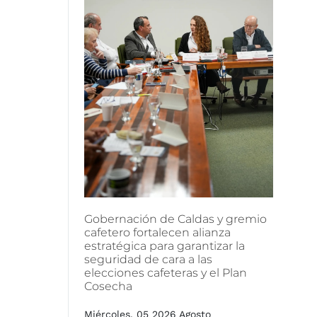
Gobernación
de
Caldas
y
gremio
cafetero
fortalecen
alianza
estratégica
para
garantizar
la
seguridad
de
cara
a
las
elecciones
cafeteras
y
el
Plan
Cosecha
Miércoles, 05 2026 Agosto