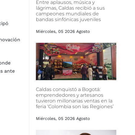
Entre
aplausos,
música
y
lágrimas,
Caldas
recibió
a
sus
campeones
mundiales
de
bandas
sinfónicas
juveniles
cipó
Miércoles, 05 2026 Agosto
nnovación
donde
as ante
Caldas
conquistó
a
Bogotá:
emprendedores
y
artesanos
tuvieron
millonarias
ventas
en
la
feria
‘Colombia
son
las
Regiones’
Miércoles, 05 2026 Agosto