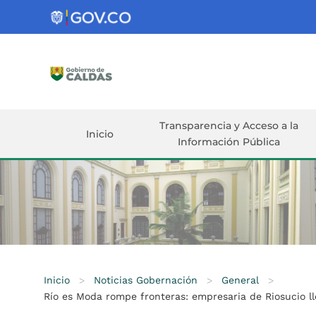
Gobernación
de
Caldas
Ir al Contenido Principal
ar
Transparencia y Acceso a la
Inicio
Información Pública
Inicio
>
Noticias Gobernación
>
General
>
Río es Moda rompe fronteras: empresaria de Riosucio l