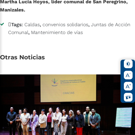
Martha Lucia Hoyos, líder comunal de San Peregrino,
Manizales.
Tags:
Caldas
,
convenios solidarios
,
Juntas de Acción
Comunal
,
Mantenimiento de vías
Otras
Noticias