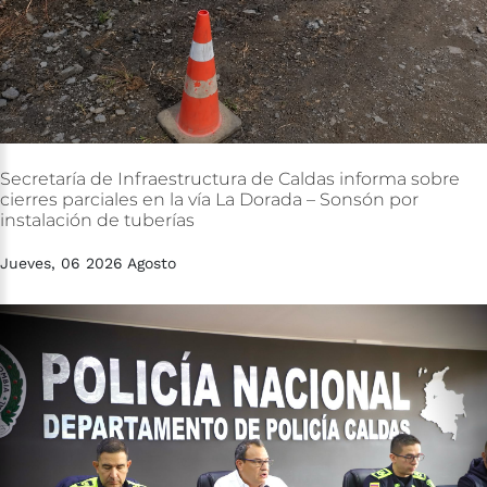
Secretaría
de
Infraestructura
de
Caldas
informa
sobre
cierres
parciales
en
la
vía
La
Dorada
–
Sonsón
por
instalación
de
tuberías
Jueves, 06 2026 Agosto