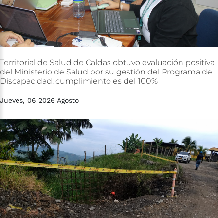
Territorial
de
Salud
de
Caldas
obtuvo
evaluación
positiva
del
Ministerio
de
Salud
por
su
gestión
del
Programa
de
Discapacidad:
cumplimiento
es
del
100%
Jueves, 06 2026 Agosto