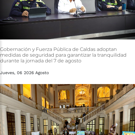
Gobernación
y
Fuerza
Pública
de
Caldas
adoptan
medidas
de
seguridad
para
garantizar
la
tranquilidad
durante
la
jornada
del
7
de
agosto
Jueves, 06 2026 Agosto