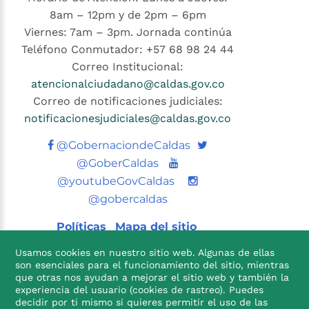
8am – 12pm y de 2pm – 6pm
Viernes: 7am – 3pm. Jornada continúa
Teléfono Conmutador: +57 68 98 24 44
Correo Institucional:
atencionalciudadano@caldas.gov.co
Correo de notificaciones judiciales:
notificacionesjudiciales@caldas.gov.co
Twitter
@GobernaciondeCaldas
Youtube
@GoberCaldas
@youtubeGovCaldas
@gobercaldas
Políticas
Mapa del sitio
Usamos cookies en nuestro sitio web. Algunas de ellas
son esenciales para el funcionamiento del sitio, mientras
que otras nos ayudan a mejorar el sitio web y también la
experiencia del usuario (cookies de rastreo). Puedes
decidir por ti mismo si quieres permitir el uso de las