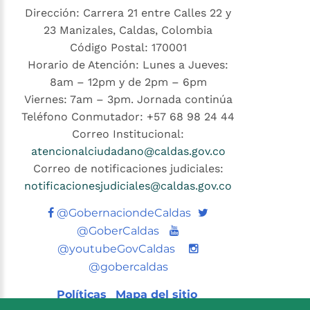
Dirección: Carrera 21 entre Calles 22 y
23 Manizales, Caldas, Colombia
Código Postal: 170001
Horario de Atención: Lunes a Jueves:
8am – 12pm y de 2pm – 6pm
Viernes: 7am – 3pm. Jornada continúa
Teléfono Conmutador: +57 68 98 24 44
Correo Institucional:
atencionalciudadano@caldas.gov.co
Correo de notificaciones judiciales:
notificacionesjudiciales@caldas.gov.co
Twitter
@GobernaciondeCaldas
Youtube
@GoberCaldas
@youtubeGovCaldas
@gobercaldas
Políticas
Mapa del sitio