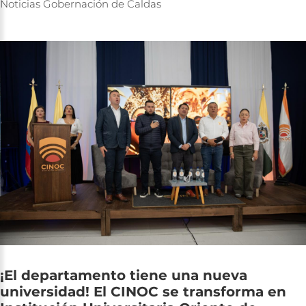
Noticias
Gobernación
de
Caldas
¡El
departamento
tiene
una
nueva
universidad!
El
CINOC
se
transforma
en