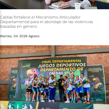
Caldas
fortalece
el
Mecanismo
Articulador
Departamental
para
el
abordaje
de
las
violencias
basadas
en
género
Martes, 04 2026 Agosto