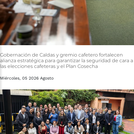
Gobernación
de
Caldas
y
gremio
cafetero
fortalecen
alianza
estratégica
para
garantizar
la
seguridad
de
cara
a
las
elecciones
cafeteras
y
el
Plan
Cosecha
Miércoles, 05 2026 Agosto