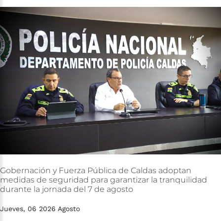
Gobernación
y
Fuerza
Pública
de
Caldas
adoptan
medidas
de
seguridad
para
garantizar
la
tranquilidad
durante
la
jornada
del
7
de
agosto
Jueves, 06 2026 Agosto