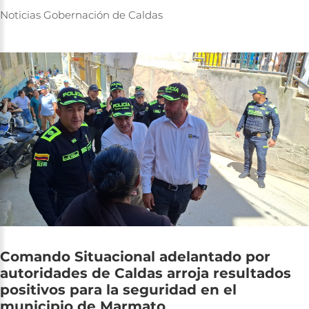
Noticias
Gobernación
de
Caldas
Comando
Situacional
adelantado
por
autoridades
de
Caldas
arroja
resultados
positivos
para
la
seguridad
en
el
municipio
de
Marmato