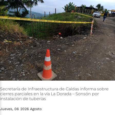
Secretaría
de
Infraestructura
de
Caldas
informa
sobre
cierres
parciales
en
la
vía
La
Dorada
–
Sonsón
por
instalación
de
tuberías
Jueves, 06 2026 Agosto