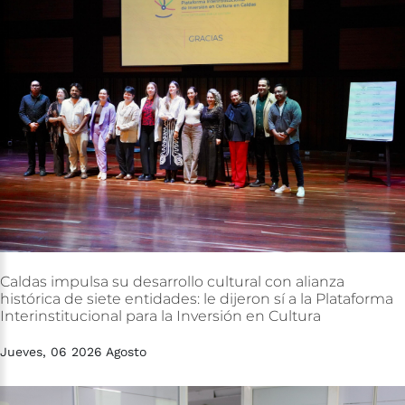
Caldas
impulsa
su
desarrollo
cultural
con
alianza
histórica
de
siete
entidades:
le
dijeron
sí
a
la
Plataforma
Interinstitucional
para
la
Inversión
en
Cultura
Jueves, 06 2026 Agosto