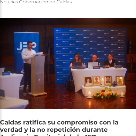
Noticias
Gobernación
de
Caldas
Caldas
ratifica
su
compromiso
con
la
verdad
y
la
no
repetición
durante