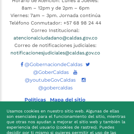
Horario de Atención: Lunes a Jueves:
8am – 12pm y de 2pm – 6pm
Viernes: 7am – 3pm. Jornada continúa
Teléfono Conmutador: +57 68 98 24 44
Correo Institucional:
atencionalciudadano@caldas.gov.co
Correo de notificaciones judiciales:
notificacionesjudiciales@caldas.gov.co
Twitter
@GobernaciondeCaldas
Youtube
@GoberCaldas
@youtubeGovCaldas
@gobercaldas
Políticas
Mapa del sitio
Usamos cookies en nuestro sitio web. Algunas de ellas
son esenciales para el funcionamiento del sitio, mientras
que otras nos ayudan a mejorar el sitio web y también la
experiencia del usuario (cookies de rastreo). Puedes
decidir por ti mismo si quieres permitir el uso de las