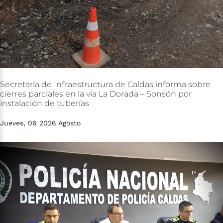
Secretaría
de
Infraestructura
de
Caldas
informa
sobre
cierres
parciales
en
la
vía
La
Dorada
–
Sonsón
por
instalación
de
tuberías
Jueves, 06 2026 Agosto