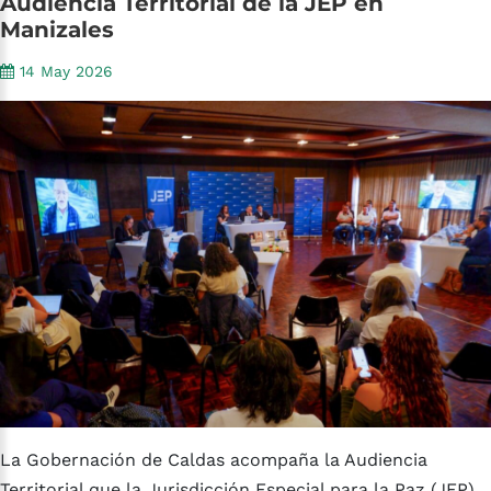
Audiencia
Territorial
de
la
JEP
en
Manizales
14 May 2026
La Gobernación de Caldas acompaña la Audiencia
Territorial que la Jurisdicción Especial para la Paz (JEP)