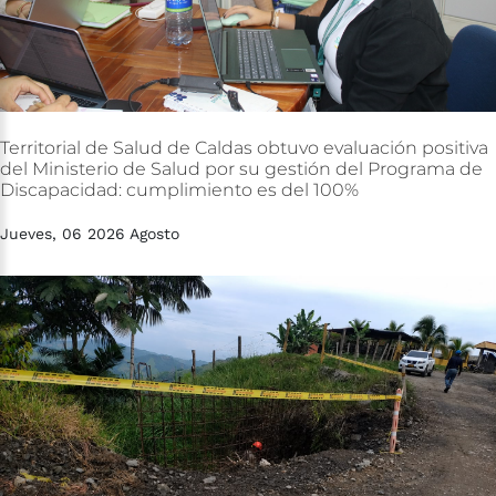
Territorial
de
Salud
de
Caldas
obtuvo
evaluación
positiva
del
Ministerio
de
Salud
por
su
gestión
del
Programa
de
Discapacidad:
cumplimiento
es
del
100%
Jueves, 06 2026 Agosto