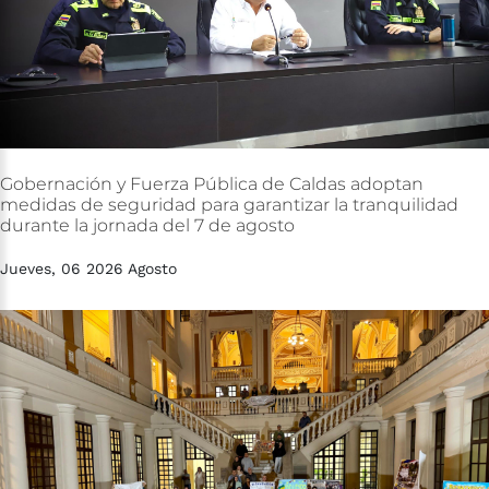
Gobernación
y
Fuerza
Pública
de
Caldas
adoptan
medidas
de
seguridad
para
garantizar
la
tranquilidad
durante
la
jornada
del
7
de
agosto
Jueves, 06 2026 Agosto