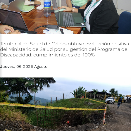
Territorial
de
Salud
de
Caldas
obtuvo
evaluación
positiva
del
Ministerio
de
Salud
por
su
gestión
del
Programa
de
Discapacidad:
cumplimiento
es
del
100%
Jueves, 06 2026 Agosto