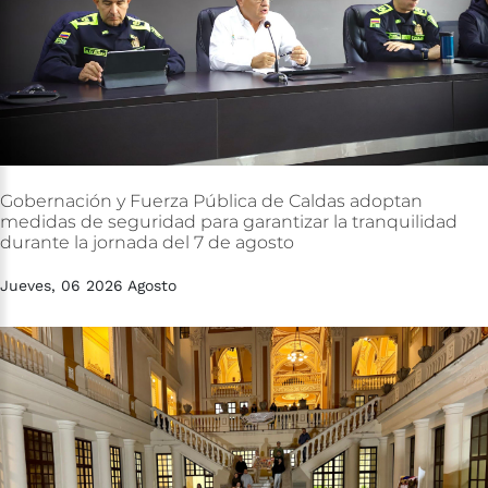
Gobernación
y
Fuerza
Pública
de
Caldas
adoptan
medidas
de
seguridad
para
garantizar
la
tranquilidad
durante
la
jornada
del
7
de
agosto
Jueves, 06 2026 Agosto