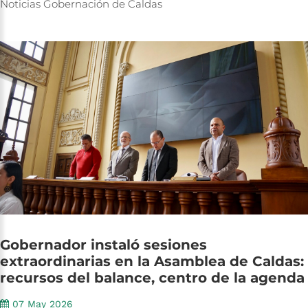
Noticias
Gobernación
de
Caldas
Gobernador
instaló
sesiones
extraordinarias
en
la
Asamblea
de
Caldas:
recursos
del
balance,
centro
de
la
agenda
07 May 2026