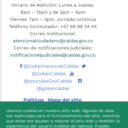
Horario de Atención: Lunes a Jueves:
8am – 12pm y de 2pm – 6pm
Viernes: 7am – 3pm. Jornada continúa
Teléfono Conmutador: +57 68 98 24 44
Correo Institucional:
atencionalciudadano@caldas.gov.co
Correo de notificaciones judiciales:
notificacionesjudiciales@caldas.gov.co
Twitter
@GobernaciondeCaldas
Youtube
@GoberCaldas
@youtubeGovCaldas
@gobercaldas
Políticas
Mapa del sitio
Usamos cookies en nuestro sitio web. Algunas de ellas
son esenciales para el funcionamiento del sitio, mientras
que otras nos ayudan a mejorar el sitio web y también la
experiencia del usuario (cookies de rastreo). Puedes