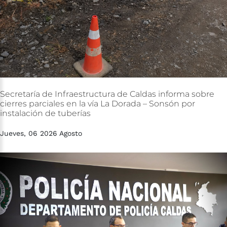
Secretaría
de
Infraestructura
de
Caldas
informa
sobre
cierres
parciales
en
la
vía
La
Dorada
–
Sonsón
por
instalación
de
tuberías
Jueves, 06 2026 Agosto