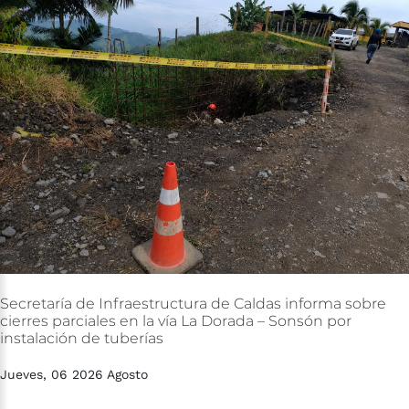
Secretaría
de
Infraestructura
de
Caldas
informa
sobre
cierres
parciales
en
la
vía
La
Dorada
–
Sonsón
por
instalación
de
tuberías
Jueves, 06 2026 Agosto