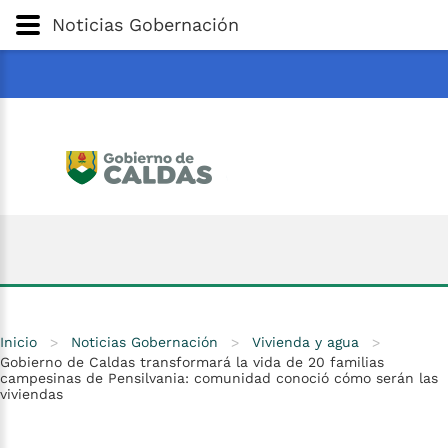
Gobernación
de
Caldas
Ir al Contenido Principal
Noticias Gobernación
ar
Inicio
>
Noticias Gobernación
>
Vivienda y agua
>
Gobierno de Caldas transformará la vida de 20 familias
campesinas de Pensilvania: comunidad conoció cómo serán las
viviendas