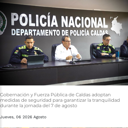
Gobernación
y
Fuerza
Pública
de
Caldas
adoptan
medidas
de
seguridad
para
garantizar
la
tranquilidad
durante
la
jornada
del
7
de
agosto
Jueves, 06 2026 Agosto