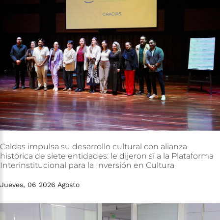
Caldas
impulsa
su
desarrollo
cultural
con
alianza
histórica
de
siete
entidades:
le
dijeron
sí
a
la
Plataforma
Interinstitucional
para
la
Inversión
en
Cultura
Jueves, 06 2026 Agosto