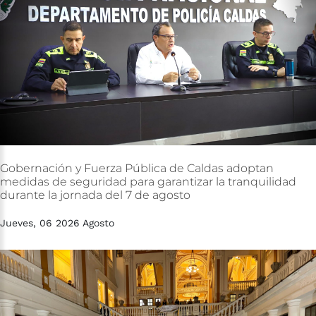
Gobernación
y
Fuerza
Pública
de
Caldas
adoptan
medidas
de
seguridad
para
garantizar
la
tranquilidad
durante
la
jornada
del
7
de
agosto
Jueves, 06 2026 Agosto