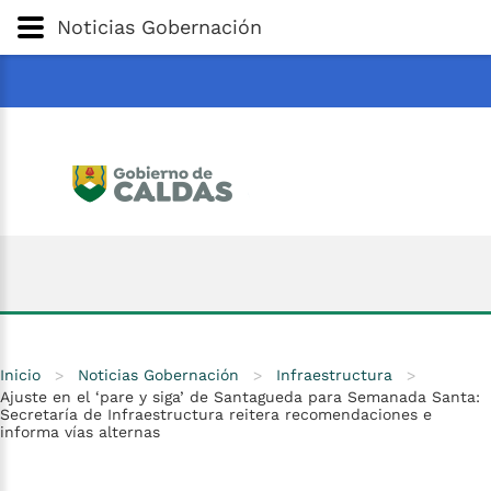
Gobernación
de
Caldas
Ir al Contenido Principal
Noticias Gobernación
ar
Inicio
>
Noticias Gobernación
>
Infraestructura
>
Ajuste en el ‘pare y siga’ de Santagueda para Semanada Santa:
Secretaría de Infraestructura reitera recomendaciones e
informa vías alternas