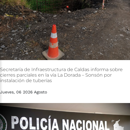
Secretaría
de
Infraestructura
de
Caldas
informa
sobre
cierres
parciales
en
la
vía
La
Dorada
–
Sonsón
por
instalación
de
tuberías
Jueves, 06 2026 Agosto