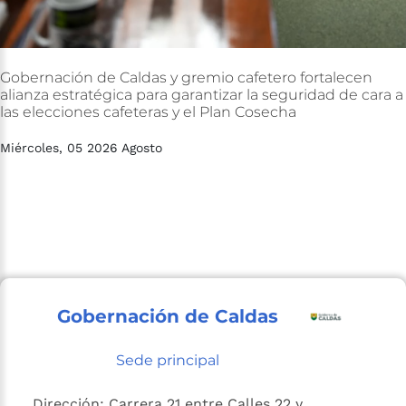
Gobernación
de
Caldas
y
gremio
cafetero
fortalecen
alianza
estratégica
para
garantizar
la
seguridad
de
cara
a
las
elecciones
cafeteras
y
el
Plan
Cosecha
Miércoles, 05 2026 Agosto
Gobernación de Caldas
Sede principal
Dirección: Carrera 21 entre Calles 22 y