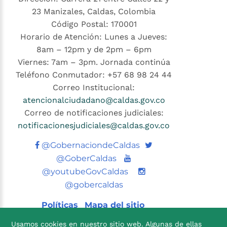
23 Manizales, Caldas, Colombia
Código Postal: 170001
Horario de Atención: Lunes a Jueves:
8am – 12pm y de 2pm – 6pm
Viernes: 7am – 3pm. Jornada continúa
Teléfono Conmutador: +57 68 98 24 44
Correo Institucional:
atencionalciudadano@caldas.gov.co
Correo de notificaciones judiciales:
notificacionesjudiciales@caldas.gov.co
Twitter
@GobernaciondeCaldas
Youtube
@GoberCaldas
@youtubeGovCaldas
@gobercaldas
Políticas
Mapa del sitio
Usamos cookies en nuestro sitio web. Algunas de ellas