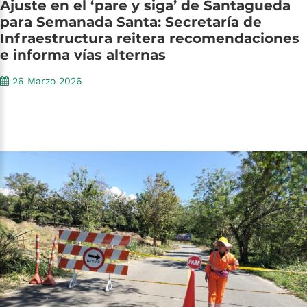
Ajuste
en
el
‘pare
y
siga’
de
Santagueda
para
Semanada
Santa:
Secretaría
de
Infraestructura
reitera
recomendaciones
e
informa
vías
alternas
26 Marzo 2026