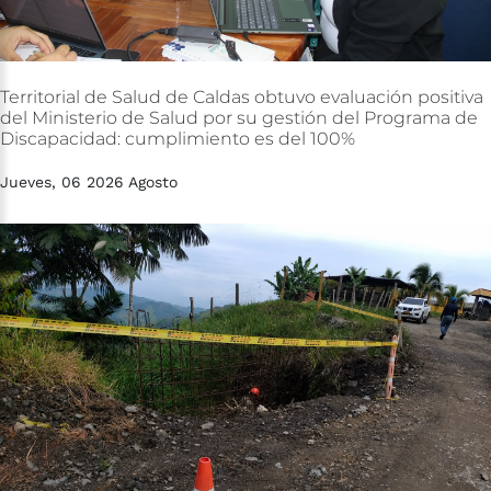
Territorial
de
Salud
de
Caldas
obtuvo
evaluación
positiva
del
Ministerio
de
Salud
por
su
gestión
del
Programa
de
Discapacidad:
cumplimiento
es
del
100%
Jueves, 06 2026 Agosto