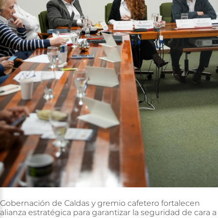
Gobernación
de
Caldas
y
gremio
cafetero
fortalecen
alianza
estratégica
para
garantizar
la
seguridad
de
cara
a