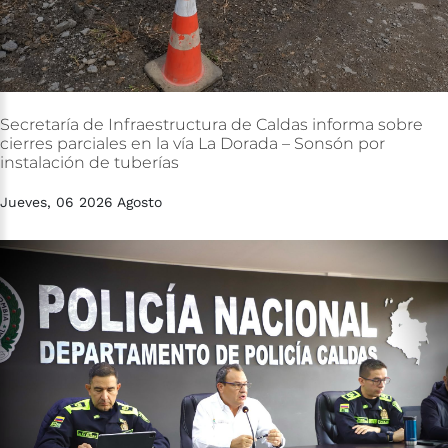
Secretaría
de
Infraestructura
de
Caldas
informa
sobre
cierres
parciales
en
la
vía
La
Dorada
–
Sonsón
por
instalación
de
tuberías
Jueves, 06 2026 Agosto