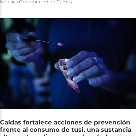
Noticias
Gobernación
de
Caldas
Caldas
fortalece
acciones
de
prevención
frente
al
consumo
de
tusi,
una
sustancia