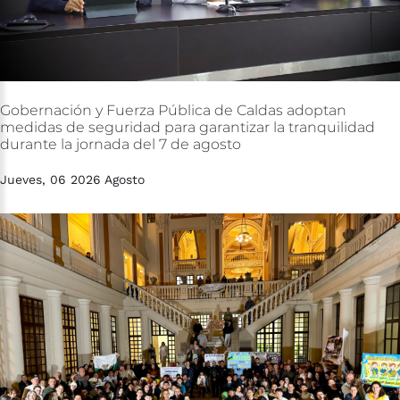
Gobernación
y
Fuerza
Pública
de
Caldas
adoptan
medidas
de
seguridad
para
garantizar
la
tranquilidad
durante
la
jornada
del
7
de
agosto
Jueves, 06 2026 Agosto