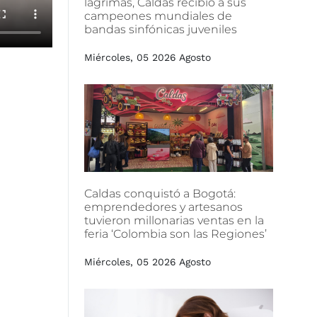
lágrimas,
Caldas
recibió
a
sus
campeones
mundiales
de
bandas
sinfónicas
juveniles
Miércoles, 05 2026 Agosto
Caldas
conquistó
a
Bogotá:
emprendedores
y
artesanos
tuvieron
millonarias
ventas
en
la
feria
‘Colombia
son
las
Regiones’
Miércoles, 05 2026 Agosto