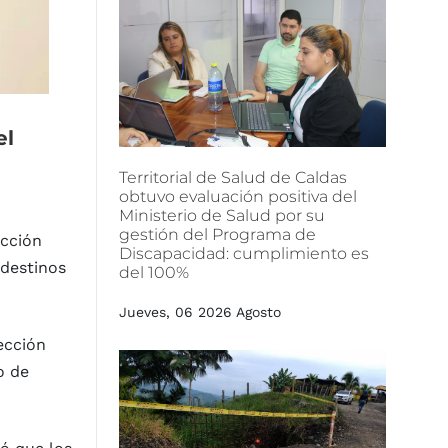
el
Territorial
de
Salud
de
Caldas
obtuvo
evaluación
positiva
del
Ministerio
de
Salud
por
su
gestión
del
Programa
de
ección
Discapacidad:
cumplimiento
es
 destinos
del
100%
Jueves, 06 2026 Agosto
ección
o de