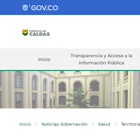
Gobernación
de
Caldas
Ir al Contenido Principal
ar
Transparencia y Acceso a la
Inicio
Información Pública
Inicio
>
Noticias Gobernación
>
Salud
>
Territor