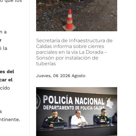
có que los
n a
y
Secretaría
de
Infraestructura
de
Caldas
informa
sobre
cierres
ó la
parciales
en
la
vía
La
Dorada
–
Sonsón
por
instalación
de
tuberías
es del
Jueves, 06 2026 Agosto
car el
ocido
a
ntinente.