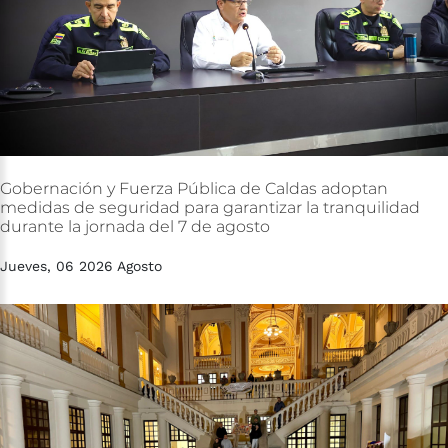
Gobernación
y
Fuerza
Pública
de
Caldas
adoptan
medidas
de
seguridad
para
garantizar
la
tranquilidad
durante
la
jornada
del
7
de
agosto
Jueves, 06 2026 Agosto