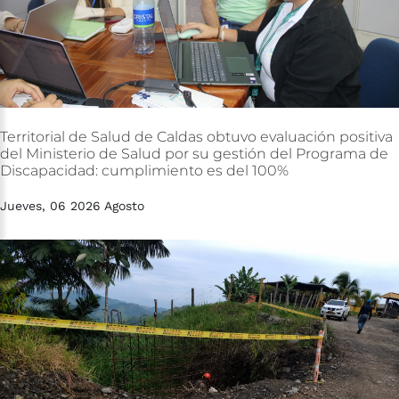
Territorial
de
Salud
de
Caldas
obtuvo
evaluación
positiva
del
Ministerio
de
Salud
por
su
gestión
del
Programa
de
Discapacidad:
cumplimiento
es
del
100%
Jueves, 06 2026 Agosto