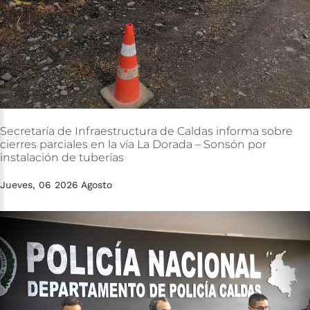
Secretaría
de
Infraestructura
de
Caldas
informa
sobre
cierres
parciales
en
la
vía
La
Dorada
–
Sonsón
por
instalación
de
tuberías
Jueves, 06 2026 Agosto