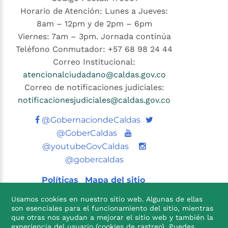
Horario de Atención: Lunes a Jueves:
8am – 12pm y de 2pm – 6pm
Viernes: 7am – 3pm. Jornada continúa
Teléfono Conmutador: +57 68 98 24 44
Correo Institucional:
atencionalciudadano@caldas.gov.co
Correo de notificaciones judiciales:
notificacionesjudiciales@caldas.gov.co
Twitter
@GobernaciondeCaldas
Youtube
@GoberCaldas
@youtubeGovCaldas
@gobercaldas
Políticas
Mapa del sitio
Usamos cookies en nuestro sitio web. Algunas de ellas
son esenciales para el funcionamiento del sitio, mientras
que otras nos ayudan a mejorar el sitio web y también la
experiencia del usuario (cookies de rastreo). Puedes