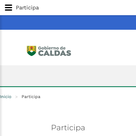
Gobernación
de
Caldas
Ir al Contenido Principal
Participa
ar
Inicio
>
Participa
Participa