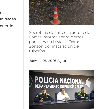
ena
munidades
 acuerdos
Secretaría
de
Infraestructura
de
Caldas
informa
sobre
cierres
parciales
en
la
vía
La
Dorada
–
Sonsón
por
instalación
de
tuberías
Jueves, 06 2026 Agosto