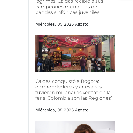
lágrimas,
Caldas
recibió
a
sus
campeones
mundiales
de
bandas
sinfónicas
juveniles
Miércoles, 05 2026 Agosto
Caldas
conquistó
a
Bogotá:
emprendedores
y
artesanos
tuvieron
millonarias
ventas
en
la
feria
‘Colombia
son
las
Regiones’
Miércoles, 05 2026 Agosto