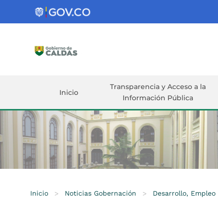
Gobernación
de
Caldas
Ir al Contenido Principal
ar
Transparencia y Acceso a la
Inicio
Información Pública
Inicio
>
Noticias Gobernación
>
Desarrollo, Empleo