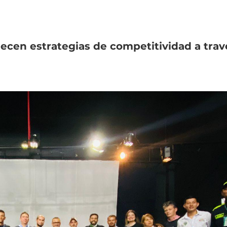
lecen
estrategias
de
competitividad
a
trav