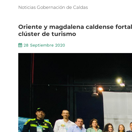
Noticias
Gobernación
de
Caldas
Oriente
y
magdalena
caldense
forta
clúster
de
turismo
28 Septiembre 2020