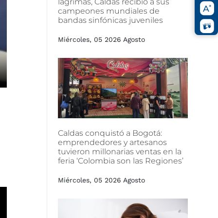
lágrimas,
Caldas
recibió
a
sus
campeones
mundiales
de
bandas
sinfónicas
juveniles
Miércoles, 05 2026 Agosto
Caldas
conquistó
a
Bogotá:
emprendedores
y
artesanos
tuvieron
millonarias
ventas
en
la
feria
‘Colombia
son
las
Regiones’
Miércoles, 05 2026 Agosto