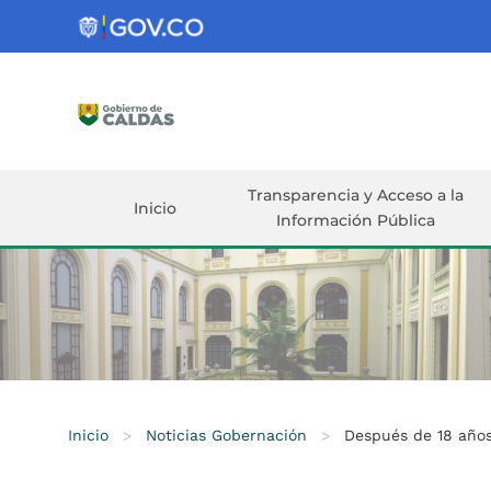
Gobernación
de
Caldas
Ir al Contenido Principal
ar
Transparencia y Acceso a la
Inicio
Información Pública
Inicio
>
Noticias Gobernación
>
Después de 18 años