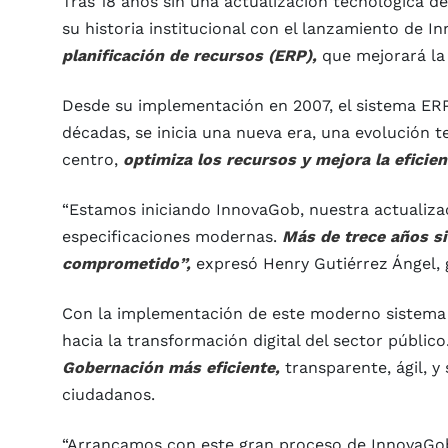
Tras 18 años sin una actualización tecnológica 
su historia institucional con el lanzamiento de 
planificación de recursos (ERP),
que mejorará la
Desde su implementación en 2007, el sistema ERP
décadas, se inicia una nueva era, una evolución t
centro,
optimiza los recursos y mejora la efici
“Estamos iniciando InnovaGob, nuestra actualiz
especificaciones modernas.
Más de trece años si
comprometido”,
expresó Henry Gutiérrez Ángel,
Con la implementación de este moderno sistema d
hacia la transformación digital del sector público
Gobernación más eficiente,
transparente, ágil, 
ciudadanos.
“Arrancamos con este gran proceso de InnovaGob