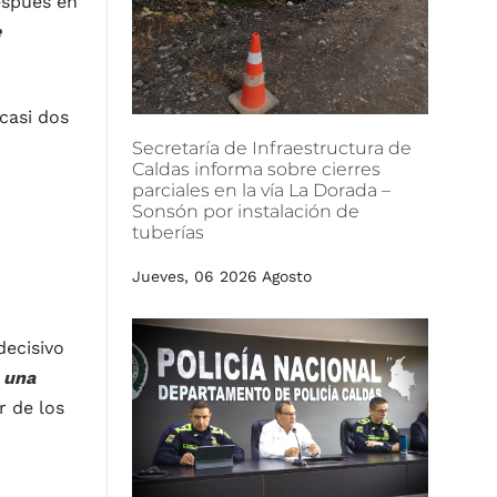
espués en
e
casi dos
Secretaría
de
Infraestructura
de
Caldas
informa
sobre
cierres
parciales
en
la
vía
La
Dorada
–
Sonsón
por
instalación
de
tuberías
Jueves, 06 2026 Agosto
decisivo
 una
r de los