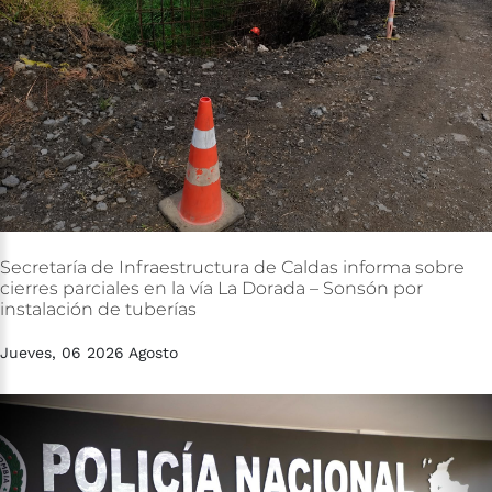
Secretaría
de
Infraestructura
de
Caldas
informa
sobre
cierres
parciales
en
la
vía
La
Dorada
–
Sonsón
por
instalación
de
tuberías
Jueves, 06 2026 Agosto