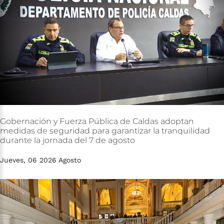
Gobernación
y
Fuerza
Pública
de
Caldas
adoptan
medidas
de
seguridad
para
garantizar
la
tranquilidad
durante
la
jornada
del
7
de
agosto
Jueves, 06 2026 Agosto