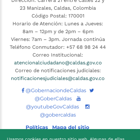
Dirección: Carrera 21 entre Calles 22 y
23 Manizales, Caldas, Colombia
Código Postal: 170001
Horario de Atención: Lunes a Jueves:
8am – 12pm y de 2pm – 6pm
Viernes: 7am – 3pm. Jornada continúa
Teléfono Conmutador: +57 68 98 24 44
Correo Institucional:
atencionalciudadano@caldas.gov.co
Correo de notificaciones judiciales:
notificacionesjudiciales@caldas.gov.co
Twitter
@GobernaciondeCaldas
Youtube
@GoberCaldas
@youtubeGovCaldas
@gobercaldas
Políticas
Mapa del sitio
Usamos cookies en nuestro sitio web. Algunas de ellas