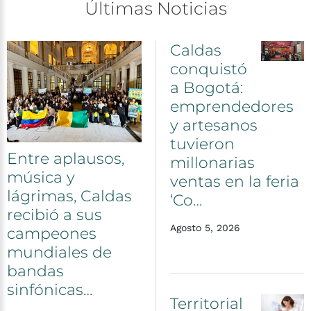
Últimas
Noticias
Caldas
conquistó
a
Bogotá:
emprendedores
y
artesanos
tuvieron
Entre
aplausos,
millonarias
música
y
ventas
en
la
feria
lágrimas,
Caldas
‘Co…
recibió
a
sus
Agosto 5, 2026
campeones
mundiales
de
bandas
sinfónicas…
Territorial