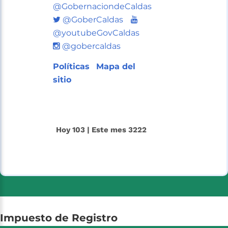
@GobernaciondeCaldas
Twitter
Youtube
@GoberCaldas
@youtubeGovCaldas
@gobercaldas
Políticas
Mapa del
sitio
Hoy 103 | Este mes 3222
Impuesto
de
Registro