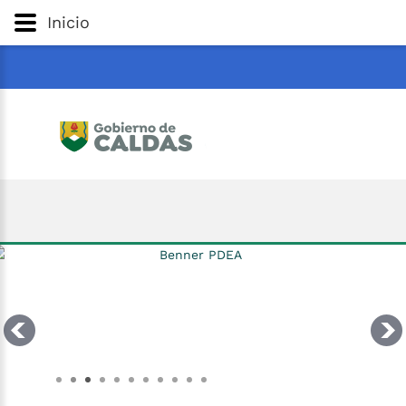
Gobernación
de
Caldas
Ir al Contenido Principal
Inicio
ar