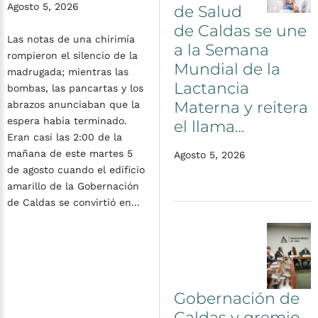
Agosto 5, 2026
de
Salud
de
Caldas
se
une
Las notas de una chirimía
a
la
Semana
rompieron el silencio de la
Mundial
de
la
madrugada; mientras las
Lactancia
bombas, las pancartas y los
Materna
y
reitera
abrazos anunciaban que la
espera había terminado.
el
llama…
Eran casi las 2:00 de la
mañana de este martes 5
Agosto 5, 2026
de agosto cuando el edificio
amarillo de la Gobernación
de Caldas se convirtió en...
Gobernación
de
Caldas
y
gremio