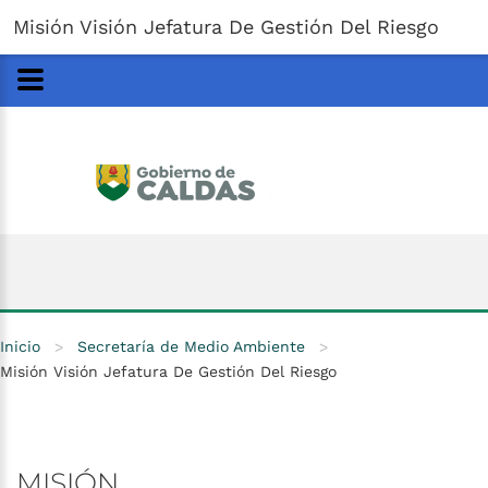
Gobernación
de
Caldas
Ir al Contenido Principal
Misión Visión Jefatura De Gestión Del Riesgo
ar
Inicio
>
Secretaría de Medio Ambiente
>
Misión Visión Jefatura De Gestión Del Riesgo
MISIÓN