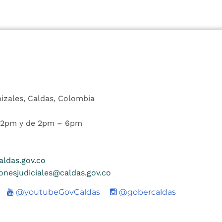
nizales, Caldas, Colombia
 12pm y de 2pm – 6pm
ldas.gov.co
ionesjudiciales@caldas.gov.co
Youtube
@youtubeGovCaldas
@gobercaldas