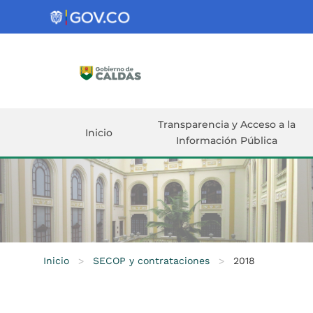
Gobernación
de
Caldas
Ir al Contenido Principal
ar
Transparencia y Acceso a la
Inicio
Información Pública
Inicio
>
SECOP y contrataciones
>
2018