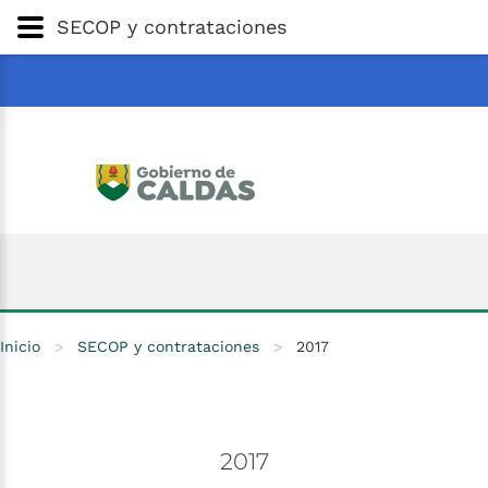
Gobernación
de
Caldas
Ir al Contenido Principal
SECOP y contrataciones
ar
Inicio
>
SECOP y contrataciones
>
2017
2017