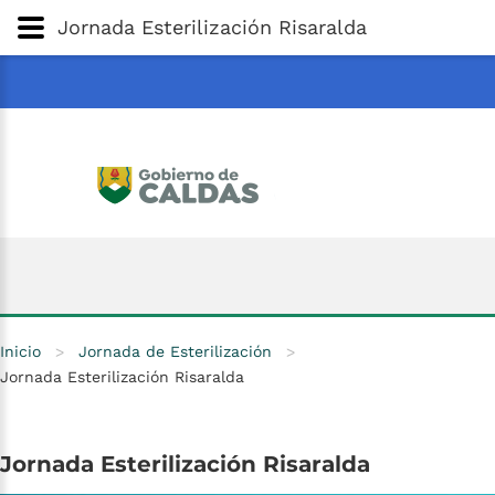
Gobernación
de
Caldas
Ir al Contenido Principal
Jornada Esterilización Risaralda
ar
Inicio
>
Jornada de Esterilización
>
Jornada Esterilización Risaralda
Jornada
Esterilización
Risaralda