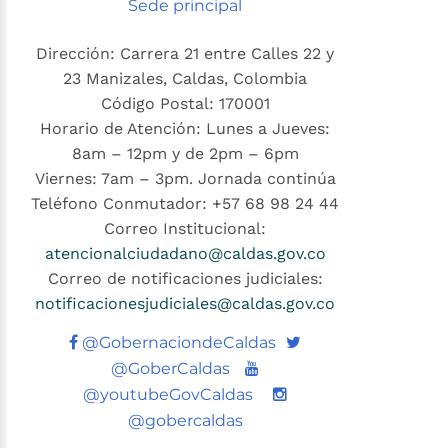
Sede principal
Dirección: Carrera 21 entre Calles 22 y
23 Manizales, Caldas, Colombia
Código Postal: 170001
Horario de Atención: Lunes a Jueves:
8am – 12pm y de 2pm – 6pm
Viernes: 7am – 3pm. Jornada continúa
Teléfono Conmutador: +57 68 98 24 44
Correo Institucional:
atencionalciudadano@caldas.gov.co
Correo de notificaciones judiciales:
notificacionesjudiciales@caldas.gov.co
Twitter
@GobernaciondeCaldas
Youtube
@GoberCaldas
@youtubeGovCaldas
@gobercaldas