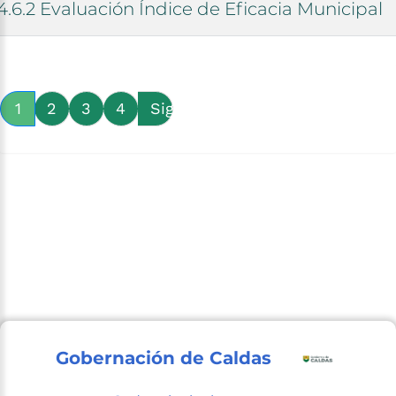
4.6.2
Evaluación
Índice
de
Eficacia
Municipal
1
2
3
4
Siguiente
Gobernación de Caldas