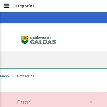
Gobernación
de
Caldas
Ir al Contenido Principal
Categorías
ar
Inicio
>
Categorías
×
Error