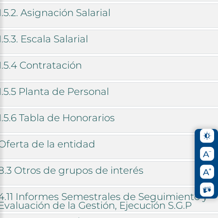
1.5.2.
Asignación
Salarial
1.5.3.
Escala
Salarial
1.5.4
Contratación
1.5.5
Planta
de
Personal
1.5.6
Tabla
de
Honorarios
Oferta
de
la
entidad
8.3
Otros
de
grupos
de
interés
4.11
Informes
Semestrales
de
Seguimiento
y
Evaluación
de
la
Gestión,
Ejecución
S.G.P