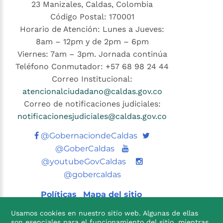
23 Manizales, Caldas, Colombia
Código Postal: 170001
Horario de Atención: Lunes a Jueves:
8am – 12pm y de 2pm – 6pm
Viernes: 7am – 3pm. Jornada continúa
Teléfono Conmutador: +57 68 98 24 44
Correo Institucional:
atencionalciudadano@caldas.gov.co
Correo de notificaciones judiciales:
notificacionesjudiciales@caldas.gov.co
Twitter
@GobernaciondeCaldas
Youtube
@GoberCaldas
@youtubeGovCaldas
@gobercaldas
Políticas
Mapa del sitio
Usamos cookies en nuestro sitio web. Algunas de ellas
son esenciales para el funcionamiento del sitio, mientras