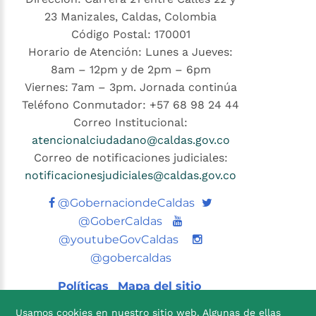
23 Manizales, Caldas, Colombia
Código Postal: 170001
Horario de Atención: Lunes a Jueves:
8am – 12pm y de 2pm – 6pm
Viernes: 7am – 3pm. Jornada continúa
Teléfono Conmutador: +57 68 98 24 44
Correo Institucional:
atencionalciudadano@caldas.gov.co
Correo de notificaciones judiciales:
notificacionesjudiciales@caldas.gov.co
Twitter
@GobernaciondeCaldas
Youtube
@GoberCaldas
@youtubeGovCaldas
@gobercaldas
Políticas
Mapa del sitio
Usamos cookies en nuestro sitio web. Algunas de ellas