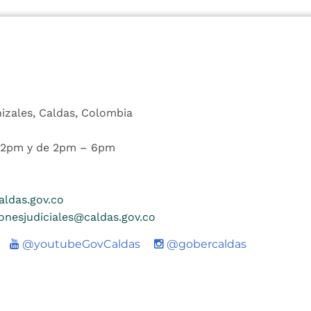
nizales, Caldas, Colombia
 12pm y de 2pm – 6pm
ldas.gov.co
ionesjudiciales@caldas.gov.co
Youtube
@youtubeGovCaldas
@gobercaldas