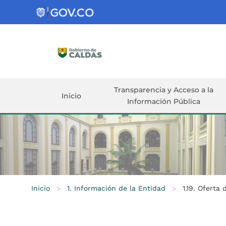
Gobernación
de
Caldas
Ir al Contenido Principal
ar
Transparencia y Acceso a la
Inicio
Información Pública
Inicio
>
1. Información de la Entidad
>
1.19. Oferta 