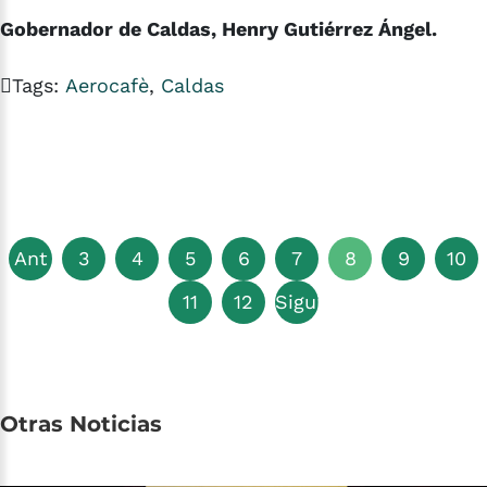
Gobernador de Caldas, Henry Gutiérrez Ángel.
Tags:
Aerocafè
,
Caldas
Ant
3
4
5
6
7
8
9
10
11
12
Siguiente
Otras
Noticias