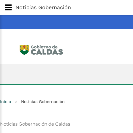
Gobernación
de
Caldas
Ir al Contenido Principal
Noticias Gobernación
ar
Inicio
>
Noticias Gobernación
Noticias
Gobernación
de
Caldas