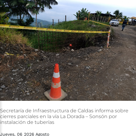
Secretaría
de
Infraestructura
de
Caldas
informa
sobre
cierres
parciales
en
la
vía
La
Dorada
–
Sonsón
por
instalación
de
tuberías
Jueves, 06 2026 Agosto