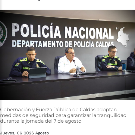
Gobernación
y
Fuerza
Pública
de
Caldas
adoptan
medidas
de
seguridad
para
garantizar
la
tranquilidad
durante
la
jornada
del
7
de
agosto
Jueves, 06 2026 Agosto