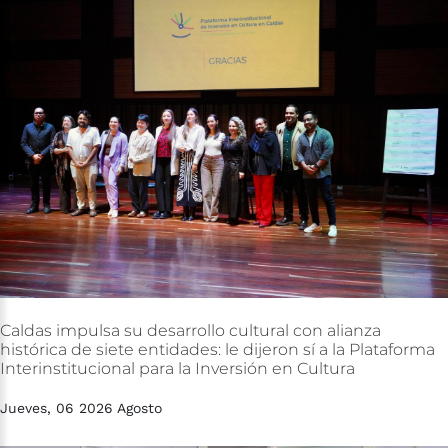
Caldas
impulsa
su
desarrollo
cultural
con
alianza
histórica
de
siete
entidades:
le
dijeron
sí
a
la
Plataforma
Interinstitucional
para
la
Inversión
en
Cultura
Jueves, 06 2026 Agosto