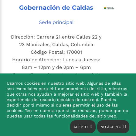
Gobernación de Caldas
Sede principal
Dirección: Carrera 21 entre Calles 22 y
23 Manizales, Caldas, Colombia
Código Postal: 170001
Horario de Atención: Lunes a Jueves:
8am – 12pm y de 2pm – 6pm
Viernes: 7am – 3pm. Jornada continúa
Teléfono Conmutador: +57 68 98 24 44
Usamos cookies en nuestro sitio web. Algunas de ellas
son esenciales para el funcionamiento del sitio, mientras
Correo Institucional:
que otras nos ayudan a mejorar el sitio web y también la
atencionalciudadano@caldas.gov.co
experiencia del usuario (cookies de rastreo). Puedes
Correo de notificaciones judiciales:
decidir por ti mismo si quieres permitir el uso de las
cookies. Ten en cuenta que si las rechazas, puede que no
notificacionesjudiciales@caldas.gov.co

puedas usar todas las funcionalidades del sitio web.
Twitter
@GobernaciondeCaldas
ACEPTO
NO ACEPTO
Youtube
@GoberCaldas