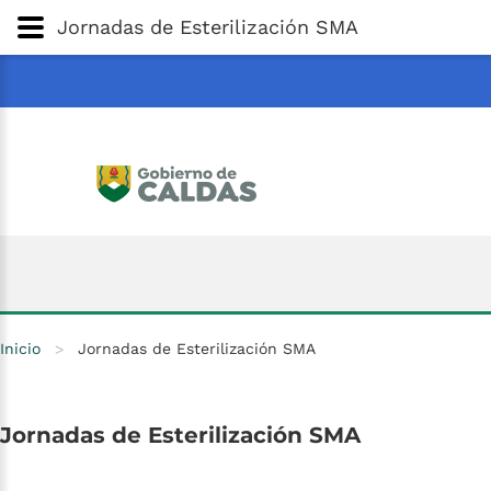
Gobernación
de
Caldas
Ir al Contenido Principal
Jornadas de Esterilización SMA
ar
Inicio
>
Jornadas de Esterilización SMA
Jornadas
de
Esterilización
SMA