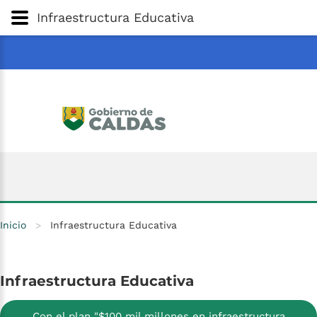
Gobernación
de
Caldas
Ir al Contenido Principal
Infraestructura Educativa
ar
Inicio
>
Infraestructura Educativa
Infraestructura
Educativa
Con el plan "$100 mil millones en infraestructura