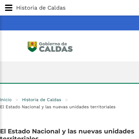
Gobernación
de
Caldas
Ir al Contenido Principal
Historia de Caldas
ar
Inicio
>
Historia de Caldas
>
El Estado Nacional y las nuevas unidades territoriales
El
Estado
Nacional
y
las
nuevas
unidades
territoriales