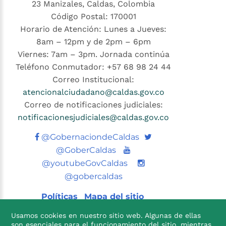
23 Manizales, Caldas, Colombia
Código Postal: 170001
Horario de Atención: Lunes a Jueves:
8am – 12pm y de 2pm – 6pm
Viernes: 7am – 3pm. Jornada continúa
Teléfono Conmutador: +57 68 98 24 44
Correo Institucional:
atencionalciudadano@caldas.gov.co
Correo de notificaciones judiciales:
notificacionesjudiciales@caldas.gov.co
Twitter
@GobernaciondeCaldas
Youtube
@GoberCaldas
@youtubeGovCaldas
@gobercaldas
Políticas
Mapa del sitio
Usamos cookies en nuestro sitio web. Algunas de ellas
son esenciales para el funcionamiento del sitio, mientras