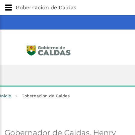
Gobernación
de
Caldas
Ir al Contenido Principal
Gobernación de Caldas
ar
Inicio
>
Gobernación de Caldas
Gobernador
de
Caldas,
Henry