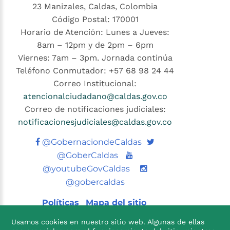
23 Manizales, Caldas, Colombia
Código Postal: 170001
Horario de Atención: Lunes a Jueves:
8am – 12pm y de 2pm – 6pm
Viernes: 7am – 3pm. Jornada continúa
Teléfono Conmutador: +57 68 98 24 44
Correo Institucional:
atencionalciudadano@caldas.gov.co
Correo de notificaciones judiciales:
notificacionesjudiciales@caldas.gov.co
Twitter
@GobernaciondeCaldas
Youtube
@GoberCaldas
@youtubeGovCaldas
@gobercaldas
Políticas
Mapa del sitio
Usamos cookies en nuestro sitio web. Algunas de ellas