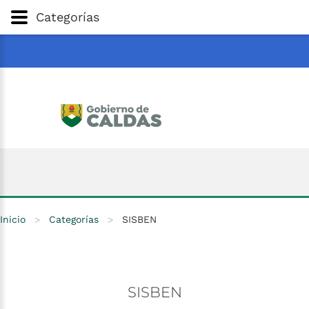
Gobernación
de
Caldas
Ir al Contenido Principal
Categorías
ar
Inicio
>
Categorías
>
SISBEN
SISBEN