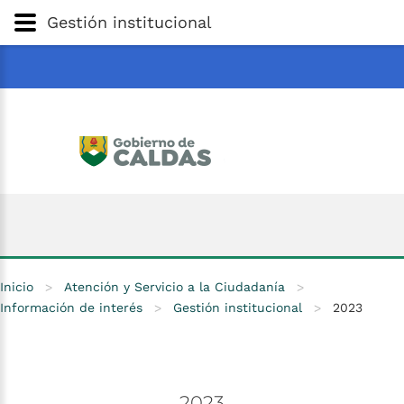
Gobernación
de
Caldas
Ir al Contenido Principal
Gestión institucional
ar
Inicio
>
Atención y Servicio a la Ciudadanía
>
Información de interés
>
Gestión institucional
>
2023
2023